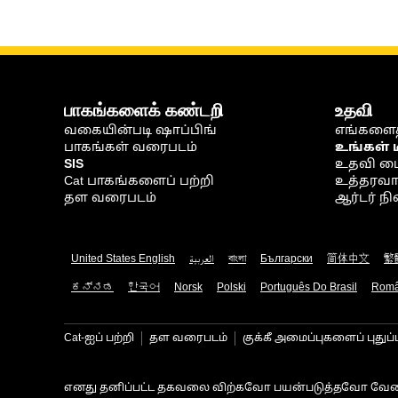
பாகங்களைக் கண்டறி
உதவி
வகையின்படி ஷாப்பிங்
எங்களைத
பாகங்கள் வரைபடம்
உங்கள் 
SIS
உதவி ம
Cat பாகங்களைப் பற்றி
உத்தரவாதம
தள வரைபடம்
ஆர்டர் 
United States English
العربية
বাংলা
Български
简体中文
繁
ಕನ್ನಡ
한국어
Norsk
Polski
Português Do Brasil
Rom
Cat-ஐப் பற்றி
தள வரைபடம்
குக்கீ அமைப்புகளைப் புதுப்
எனது தனிப்பட்ட தகவலை விற்கவோ பயன்படுத்தவோ வேண