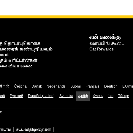
என் கணக்கு
் தொடர்புகொள்க
ஷாப்பிங் கூடை
டீலரைக் கண்டறியவும்
Cat Rewards
ையம்
் & ரிட்டர்ன்கள்
நிலை விசாரணை
體中文
Čeština
Dansk
Nederlands
Suomi
Français
Deutsch
Ελλην
ână
Русский
Español (Latino)
Svenska
தமிழ்
తెలుగు
ไทย
Türkçe
பி
்டாம்
சட்ட விதிமுறைகள்