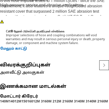
Recommended Application:
is this hose impulse tested to 1 million cycles - twice the SAE
High-pressure service and abrasive applications.
requirement, it also features a unique ToughGuard abrasion
resistant cover that surpassed 2 million SAE abrasion test
cycles without any signs of wear. Cat® XT ES ToughGuard
hose is also designed to work at half the SAE bend radius. This
means they bend better in tight places and substantially reduce
Cat® ஹோஸ் அசெம்ப்ளி தயாரிப்புகள் எச்சரிக்கை
hose length requirements. These features provide easier
Improper selections of hose and coupling combinations will void
installation, long life and excellent dependability.
warranties and may result in serious personal injury or death, property
damage, or component and machine system failure.
மேலும் காட்டு
விவரக்குறிப்புகள்
அளவீட்டு அலகுகள்
இணக்கமான மாடல்கள்
மோட்டார் கிரேடர்
140M
140
12M
150
160
12M 3
160M 2
12M 2
160M 3
140M 3
140M 2
160M