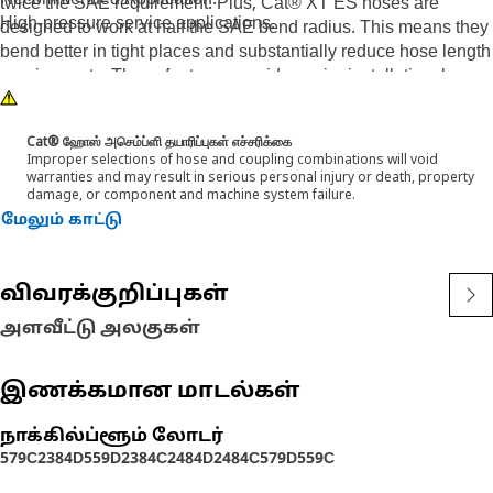
Recommended Application:
twice the SAE requirement. Plus, Cat® XT ES hoses are
High-pressure service applications.
designed to work at half the SAE bend radius. This means they
bend better in tight places and substantially reduce hose length
requirements. These features provide easier installation, long
life and excellent dependability.
Cat® ஹோஸ் அசெம்ப்ளி தயாரிப்புகள் எச்சரிக்கை
Improper selections of hose and coupling combinations will void
warranties and may result in serious personal injury or death, property
damage, or component and machine system failure.
மேலும் காட்டு
விவரக்குறிப்புகள்
அளவீட்டு அலகுகள்
இணக்கமான மாடல்கள்
நாக்கில்ப்ளூம் லோடர்
579C
2384D
559D
2384C
2484D
2484C
579D
559C