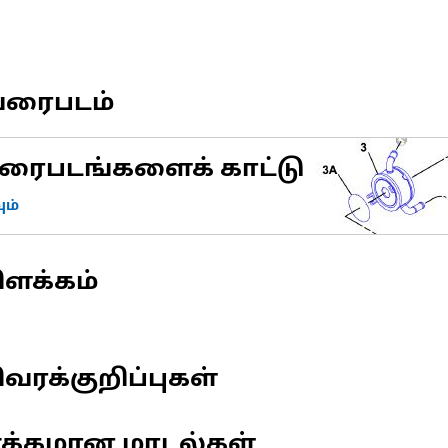
வரைபடம்
ரைபடங்களைக் காட்டு
ம்
ிளக்கம்
வரக்குறிப்புகள்
ணக்கமான மாடல்கள்