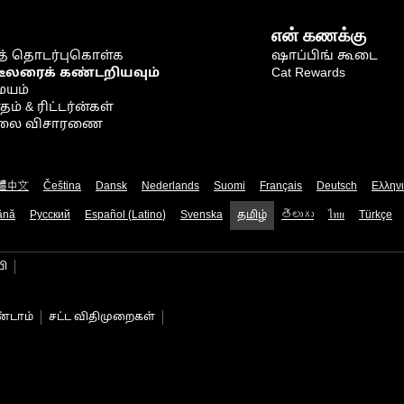
என் கணக்கு
் தொடர்புகொள்க
ஷாப்பிங் கூடை
டீலரைக் கண்டறியவும்
Cat Rewards
ையம்
் & ரிட்டர்ன்கள்
நிலை விசாரணை
體中文
Čeština
Dansk
Nederlands
Suomi
Français
Deutsch
Ελλην
ână
Русский
Español (Latino)
Svenska
தமிழ்
తెలుగు
ไทย
Türkçe
பி
்டாம்
சட்ட விதிமுறைகள்