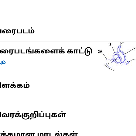
வரைபடம்
ரைபடங்களைக் காட்டு
ம்
ிளக்கம்
வரக்குறிப்புகள்
ணக்கமான மாடல்கள்