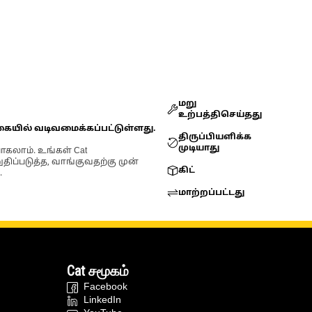
மறு
உற்பத்திசெய்தது
கையில் வடிவமைக்கப்பட்டுள்ளது.
திருப்பியளிக்க
முடியாது
ோகலாம். உங்கள் Cat
்படுத்த, வாங்குவதற்கு முன்
கிட்
.
மாற்றப்பட்டது
Cat சமூகம்
Facebook
LinkedIn