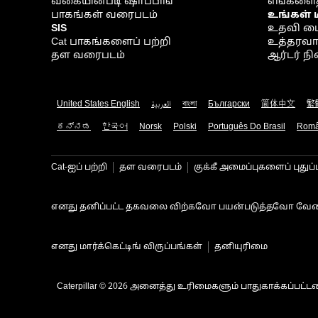
வகையின்படி ஷாப்பிங்
எங்களைத
பாகங்கள் வரைபடம்
உங்கள் 
SIS
உதவி ம
Cat பாகங்களைப் பற்றி
உத்தரவாதம
தள வரைபடம்
ஆர்டர் 
United States English
العربية
বাংলা
Български
简体中文
繁
ಕನ್ನಡ
한국어
Norsk
Polski
Português Do Brasil
Rom
Cat-ஐப் பற்றி
தள வரைபடம்
குக்கீ அமைப்புகளைப் புதுப்
எனது தனிப்பட்ட தகவலை விற்கவோ பயன்படுத்தவோ வேண
எனது மார்க்கெட்டிங் விருப்பங்கள்
தனியுரிமை
Caterpillar © 2026 அனைத்து உரிமைகளும் பாதுகாக்கப்பட்