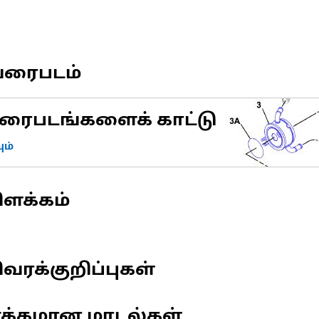
வரைபடம்
ரைபடங்களைக் காட்டு
ம்
ிளக்கம்
வரக்குறிப்புகள்
ணக்கமான மாடல்கள்