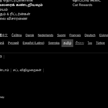
் தொடர்புகொள்க
ஷாப்பிங் கூடை
டீலரைக் கண்டறியவும்
Cat Rewards
ையம்
் & ரிட்டர்ன்கள்
நிலை விசாரணை
體中文
Čeština
Dansk
Nederlands
Suomi
Français
Deutsch
Ελλην
ână
Русский
Español (Latino)
Svenska
தமிழ்
తెలుగు
ไทย
Türkçe
பி
்டாம்
சட்ட விதிமுறைகள்
டவை