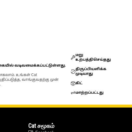
மறு
உற்பத்திசெய்தது
கையில் வடிவமைக்கப்பட்டுள்ளது.
திருப்பியளிக்க
முடியாது
ோகலாம். உங்கள் Cat
்படுத்த, வாங்குவதற்கு முன்
கிட்
.
மாற்றப்பட்டது
Cat சமூகம்