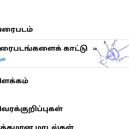
வரைபடம்
ரைபடங்களைக் காட்டு
ம்
ிளக்கம்
வரக்குறிப்புகள்
ணக்கமான மாடல்கள்