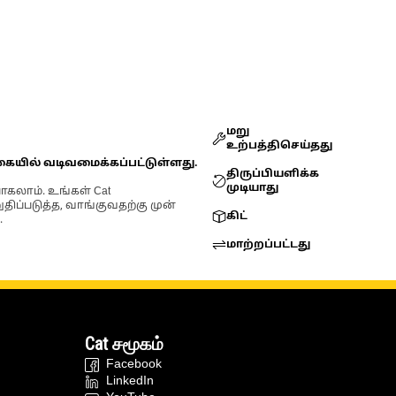
மறு
உற்பத்திசெய்தது
கையில் வடிவமைக்கப்பட்டுள்ளது.
திருப்பியளிக்க
முடியாது
ோகலாம். உங்கள் Cat
்படுத்த, வாங்குவதற்கு முன்
கிட்
.
மாற்றப்பட்டது
Cat சமூகம்
Facebook
LinkedIn