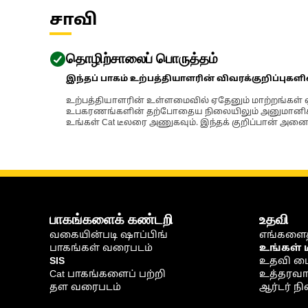
சாவி
தொழிற்சாலைப் பொருத்தம்
இந்தப் பாகம் உற்பத்தியாளரின் விவரக்குறிப்புகள
உற்பத்தியாளரின் உள்ளமைவில் ஏதேனும் மாற்றங்கள் ஏற
உபகரணங்களின் தற்போதைய நிலையிலும் அனுமானிக்கப்
உங்கள் Cat டீலரை அணுகவும். இந்தக் குறிப்பான் அனைத
பாகங்களைக் கண்டறி
உதவி
வகையின்படி ஷாப்பிங்
எங்களைத
பாகங்கள் வரைபடம்
உங்கள் 
SIS
உதவி ம
Cat பாகங்களைப் பற்றி
உத்தரவாதம
தள வரைபடம்
ஆர்டர் 