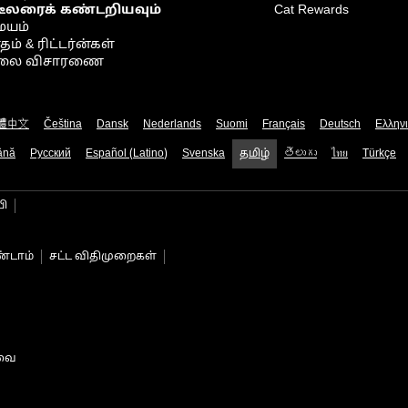
டீலரைக் கண்டறியவும்
Cat Rewards
ையம்
் & ரிட்டர்ன்கள்
நிலை விசாரணை
體中文
Čeština
Dansk
Nederlands
Suomi
Français
Deutsch
Ελλην
ână
Русский
Español (Latino)
Svenska
தமிழ்
తెలుగు
ไทย
Türkçe
பி
்டாம்
சட்ட விதிமுறைகள்
டவை