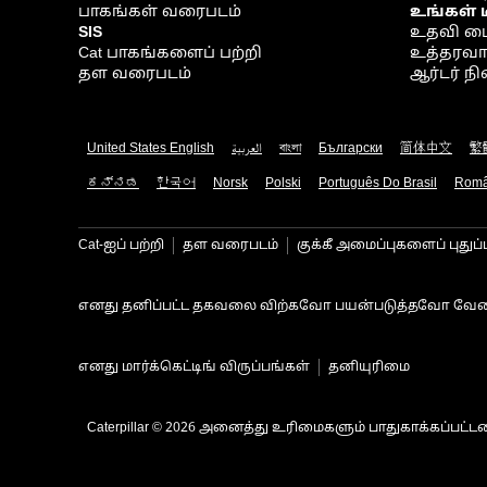
பாகங்கள் வரைபடம்
உங்கள் 
SIS
உதவி ம
Cat பாகங்களைப் பற்றி
உத்தரவாதம
தள வரைபடம்
ஆர்டர் 
United States English
العربية
বাংলা
Български
简体中文
繁
ಕನ್ನಡ
한국어
Norsk
Polski
Português Do Brasil
Rom
Cat-ஐப் பற்றி
தள வரைபடம்
குக்கீ அமைப்புகளைப் புதுப்
எனது தனிப்பட்ட தகவலை விற்கவோ பயன்படுத்தவோ வேண
எனது மார்க்கெட்டிங் விருப்பங்கள்
தனியுரிமை
Caterpillar © 2026 அனைத்து உரிமைகளும் பாதுகாக்கப்பட்