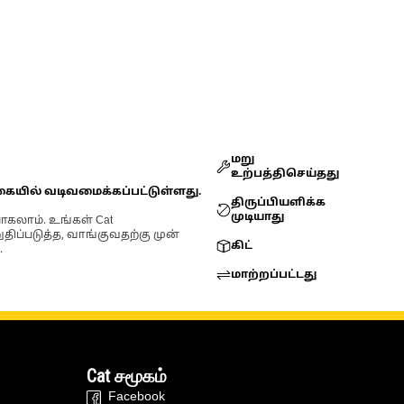
மறு
உற்பத்திசெய்தது
கையில் வடிவமைக்கப்பட்டுள்ளது.
திருப்பியளிக்க
முடியாது
ோகலாம். உங்கள் Cat
்படுத்த, வாங்குவதற்கு முன்
கிட்
.
மாற்றப்பட்டது
Cat சமூகம்
Facebook