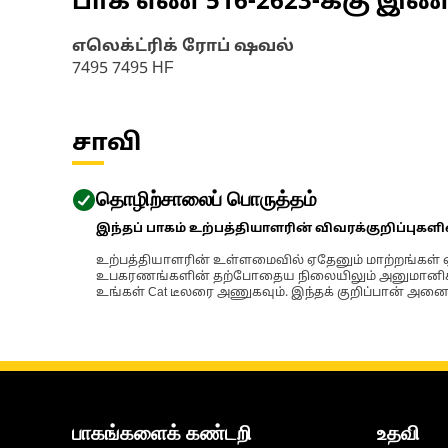
பாக எண்
516-2623
-க்கு இ
எலெக்ட்ரிக் ரோப் ஷவல்
7495 7495 HF
சாவி
தொழிற்சாலைப் பொருத்தம்
இந்தப் பாகம் உற்பத்தியாளரின் விவரக்குறிப்புகள
உற்பத்தியாளரின் உள்ளமைவில் ஏதேனும் மாற்றங்கள் ஏற
உபகரணங்களின் தற்போதைய நிலையிலும் அனுமானிக்கப்
உங்கள் Cat டீலரை அணுகவும். இந்தக் குறிப்பான் அனைத
பாகங்களைக் கண்டறி
உதவி