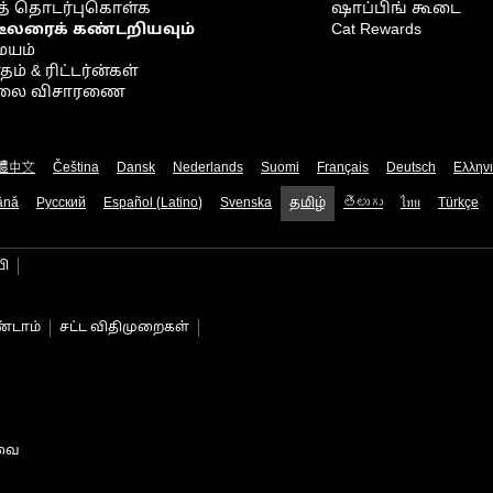
் தொடர்புகொள்க
ஷாப்பிங் கூடை
டீலரைக் கண்டறியவும்
Cat Rewards
ையம்
் & ரிட்டர்ன்கள்
நிலை விசாரணை
體中文
Čeština
Dansk
Nederlands
Suomi
Français
Deutsch
Ελλην
ână
Русский
Español (Latino)
Svenska
தமிழ்
తెలుగు
ไทย
Türkçe
பி
்டாம்
சட்ட விதிமுறைகள்
டவை