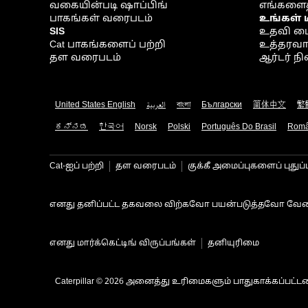
வகையின்படி ஷாப்பிங்
எங்களைத
பாகங்கள் வரைபடம்
உங்கள் 
SIS
உதவி ம
Cat பாகங்களைப் பற்றி
உத்தரவாதம
தள வரைபடம்
ஆர்டர் 
United States English
العربية
বাংলা
Български
简体中文
繁
ಕನ್ನಡ
한국어
Norsk
Polski
Português Do Brasil
Rom
Cat-ஐப் பற்றி
தள வரைபடம்
குக்கீ அமைப்புகளைப் புதுப்
எனது தனிப்பட்ட தகவலை விற்கவோ பயன்படுத்தவோ வேண
எனது மார்க்கெட்டிங் விருப்பங்கள்
தனியுரிமை
Caterpillar © 2026 அனைத்து உரிமைகளும் பாதுகாக்கப்பட்