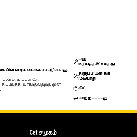
மறு
உற்பத்திசெய்தது
கையில் வடிவமைக்கப்பட்டுள்ளது.
திருப்பியளிக்க
முடியாது
ோகலாம். உங்கள் Cat
்படுத்த, வாங்குவதற்கு முன்
கிட்
.
மாற்றப்பட்டது
Cat சமூகம்