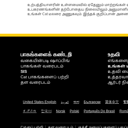
உற்பத்தியாளரின் உள்ளமைவில் ஏதேனும் மாற்றங்கள் ஏற
உபகரணங்களின் தற்போதைய நிலையிலும் அனுமானிக்கப்
உங்கள் Cat டீலரை அணுகவும். இந்தக் குறிப்பான் அனைத
பாகங்களைக் கண்டறி
உதவி
வகையின்படி ஷாப்பிங்
எங்களைத
பாகங்கள் வரைபடம்
உங்கள் 
SIS
உதவி ம
Cat பாகங்களைப் பற்றி
உத்தரவாதம
தள வரைபடம்
ஆர்டர் 
United States English
العربية
বাংলা
Български
简体中文
繁
ಕನ್ನಡ
한국어
Norsk
Polski
Português Do Brasil
Rom
Cat-ஐப் பற்றி
தள வரைபடம்
குக்கீ அமைப்புகளைப் புதுப்