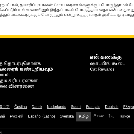
்பட்டால், தயாரிப்பு உங்கள் Cat உபகரணங்களுக்குப் பொருந்தாமல் ப
படும் உள்ளமைவிலும் இந்தப் பாகம் பொருத்தமானதா என்பதை உறுதிப
்துப் பாகங்களுக்கும் பொருந்தும் என்று உத்தரவாதம் அளிக்க முடியாது
என் கணக்கு
் தொடர்புகொள்க
ஷாப்பிங் கூடை
டீலரைக் கண்டறியவும்
Cat Rewards
ையம்
் & ரிட்டர்ன்கள்
நிலை விசாரணை
體中文
Čeština
Dansk
Nederlands
Suomi
Français
Deutsch
Ελλην
ână
Русский
Español (Latino)
Svenska
தமிழ்
తెలుగు
ไทย
Türkçe
பி