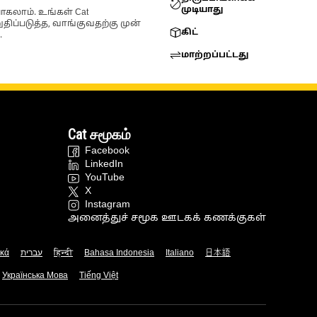
முடியாது
ோகலாம். உங்கள் Cat
்படுத்த, வாங்குவதற்கு முன்
கிட்
.
மாற்றப்பட்டது
Cat சமூகம்
Facebook
LinkedIn
YouTube
X
Instagram
அனைத்துச் சமூக ஊடகக் கணக்குகள்
ικά
עברית
हिन्दी
Bahasa Indonesia
Italiano
日本語
Українська Мова
Tiếng Việt