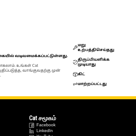
மறு
உற்பத்திசெய்தது
கையில் வடிவமைக்கப்பட்டுள்ளது.
திருப்பியளிக்க
முடியாது
ோகலாம். உங்கள் Cat
்படுத்த, வாங்குவதற்கு முன்
கிட்
.
மாற்றப்பட்டது
Cat சமூகம்
Facebook
LinkedIn