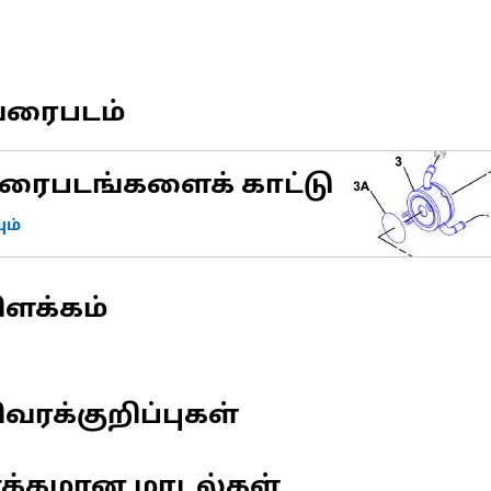
வரைபடம்
ரைபடங்களைக் காட்டு
ம்
ிளக்கம்
வரக்குறிப்புகள்
ணக்கமான மாடல்கள்