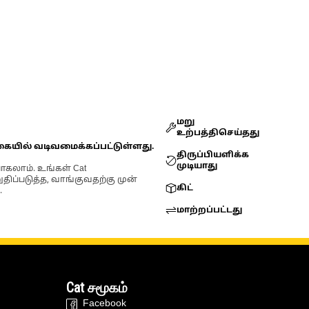
மறு
உற்பத்திசெய்தது
கையில் வடிவமைக்கப்பட்டுள்ளது.
திருப்பியளிக்க
முடியாது
ோகலாம். உங்கள் Cat
்படுத்த, வாங்குவதற்கு முன்
கிட்
.
மாற்றப்பட்டது
Cat சமூகம்
Facebook