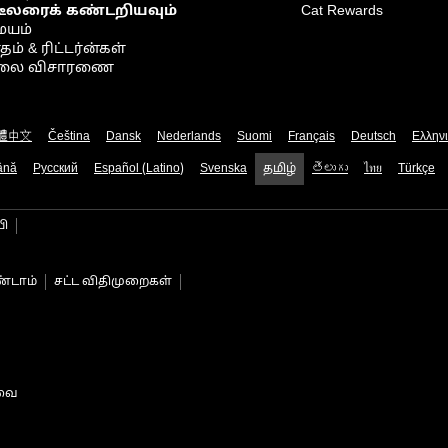
டீலரைக் கண்டறியவும்
Cat Rewards
ையம்
் & ரிட்டர்ன்கள்
நிலை விசாரணை
體中文
Čeština
Dansk
Nederlands
Suomi
Français
Deutsch
Ελλην
ână
Русский
Español (Latino)
Svenska
தமிழ்
తెలుగు
ไทย
Türkçe
பி
்டாம்
சட்ட விதிமுறைகள்
டவை