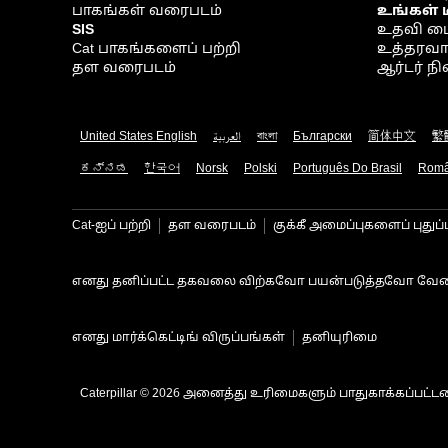
பாகங்கள் வரைபடம்
உங்கள் 
SIS
உதவி ம
Cat பாகங்களைப் பற்றி
உத்தரவாதம
தள வரைபடம்
ஆர்டர் 
United States English
العربية
বাংলা
Български
简体中文
繁
ಕನ್ನಡ
한국어
Norsk
Polski
Português Do Brasil
Rom
Cat-ஐப் பற்றி
தள வரைபடம்
குக்கீ அமைப்புகளைப் புதுப்
எனது தனிப்பட்ட தகவலை விற்கவோ பயன்படுத்தவோ வேண
எனது மார்க்கெட்டிங் விருப்பங்கள்
தனியுரிமை
Caterpillar © 2026 அனைத்து உரிமைகளும் பாதுகாக்கப்பட்