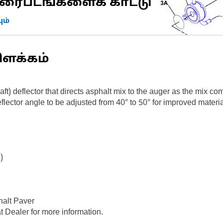
ரைபடங்களைக் காட்டு
ம்
ிளக்கம்
) deflector that directs asphalt mix to the auger as the mix com
ector angle to be adjusted from 40° to 50° for improved materia
)
alt Paver
t Dealer for more information.