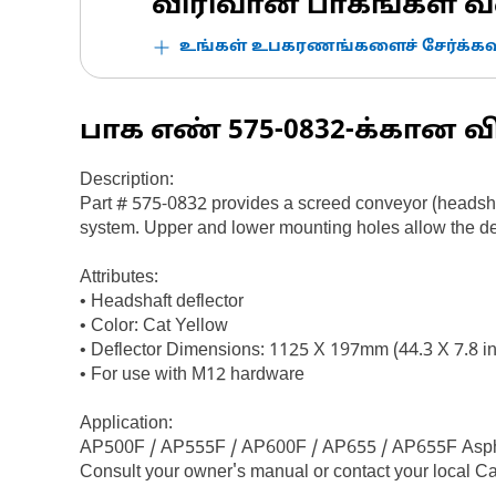
விரிவான பாகங்கள் வ
உங்கள் உபகரணங்களைச் சேர்க்கவு
பாக எண்
575-0832
-க்கான வ
Description:
Part # 575-0832 provides a screed conveyor (headshaft
system. Upper and lower mounting holes allow the defl
Attributes:
• Headshaft deflector
• Color: Cat Yellow
• Deflector Dimensions: 1125 X 197mm (44.3 X 7.8 in
• For use with M12 hardware
Application:
AP500F / AP555F / AP600F / AP655 / AP655F Asph
Consult your owner's manual or contact your local Ca