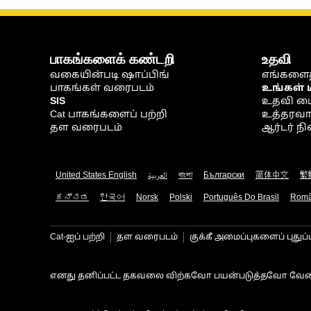
பாகங்களைக் கண்டறி
உதவி
வகையின்படி ஷாப்பிங்
எங்களைத
பாகங்கள் வரைபடம்
உங்கள் 
SIS
உதவி ம
Cat பாகங்களைப் பற்றி
உத்தரவாதம
தள வரைபடம்
ஆர்டர் 
United States English
العربية
বাংলা
Български
简体中文
繁
ಕನ್ನಡ
한국어
Norsk
Polski
Português Do Brasil
Rom
Cat-ஐப் பற்றி
தள வரைபடம்
குக்கீ அமைப்புகளைப் புதுப்
எனது தனிப்பட்ட தகவலை விற்கவோ பயன்படுத்தவோ வேண