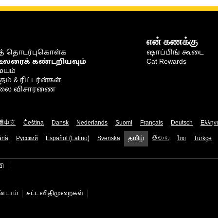
என் கணக்கு
் தொடர்புகொள்க
ஷாப்பிங் கூடை
டீலரைக் கண்டறியவும்
Cat Rewards
ையம்
் & ரிட்டர்ன்கள்
நிலை விசாரணை
體中文
Čeština
Dansk
Nederlands
Suomi
Français
Deutsch
Ελλην
ână
Русский
Español (Latino)
Svenska
தமிழ்
తెలుగు
ไทย
Türkçe
பி
்டாம்
சட்ட விதிமுறைகள்