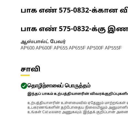
பாக எண்
575-0832
-க்கான வி
பாக எண்
575-0832
-க்கு இ
ஆஸ்பால்ட் பேவர்
AP600 AP600F AP655 AP655F AP500F AP555F
சாவி
தொழிற்சாலைப் பொருத்தம்
இந்தப் பாகம் உற்பத்தியாளரின் விவரக்குறிப்புகள
உற்பத்தியாளரின் உள்ளமைவில் ஏதேனும் மாற்றங்கள் ஏற
உபகரணங்களின் தற்போதைய நிலையிலும் அனுமானிக்கப்
உங்கள் Cat டீலரை அணுகவும். இந்தக் குறிப்பான் அனைத