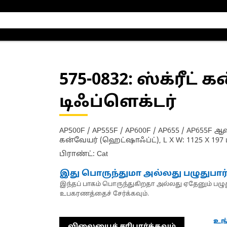
575-0832
: ஸ்க்ரீட் 
டிஃப்ளெக்டர்
AP500F / AP555F / AP600F / AP655 / AP655F ஆ
கன்வேயர் (ஹெட்ஷாஃப்ட்), L X W: 1125 X 197 
பிராண்ட்: Cat
இது பொருந்துமா அல்லது பழுதுபார
இந்தப் பாகம் பொருந்துகிறதா அல்லது ஏதேனும் பழுது
உபகரணத்தைச் சேர்க்கவும்.
உங
விலையைச் சரிபார்க்கவும்