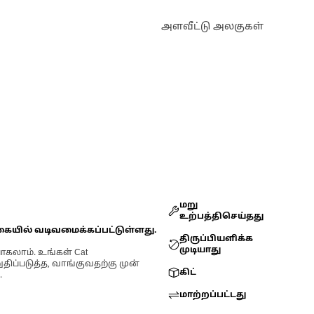
அளவீட்டு அலகுகள்
மறு
உற்பத்திசெய்தது
கையில் வடிவமைக்கப்பட்டுள்ளது.
திருப்பியளிக்க
முடியாது
ோகலாம். உங்கள் Cat
்படுத்த, வாங்குவதற்கு முன்
கிட்
.
மாற்றப்பட்டது