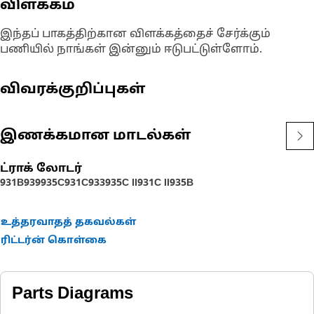
விளக்கம்
இந்தப் பாகத்திற்கான விளக்கத்தைச் சேர்க்கும்
பணியில் நாங்கள் இன்னும் ஈடுபட்டுள்ளோம்.
விவரக்குறிப்புகள்
இணக்கமான மாடல்கள்
ட்ராக் லோடர்
931B
939
935C
931C
933
935C II
931C II
935B
உத்தரவாதத் தகவல்கள்
ரிட்டர்ன் கொள்கை
Parts Diagrams