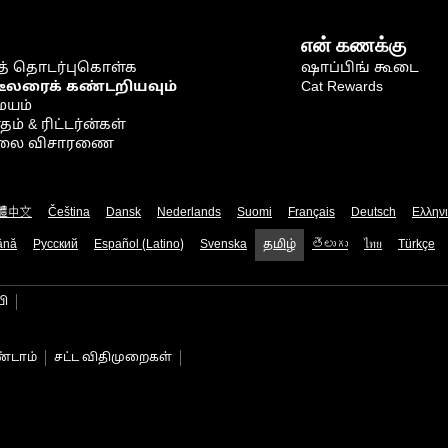
என் கணக்கு
் தொடர்புகொள்க
ஷாப்பிங் கூடை
டீலரைக் கண்டறியவும்
Cat Rewards
ையம்
் & ரிட்டர்ன்கள்
நிலை விசாரணை
體中文
Čeština
Dansk
Nederlands
Suomi
Français
Deutsch
Ελλην
ână
Русский
Español (Latino)
Svenska
தமிழ்
తెలుగు
ไทย
Türkçe
பி
்டாம்
சட்ட விதிமுறைகள்