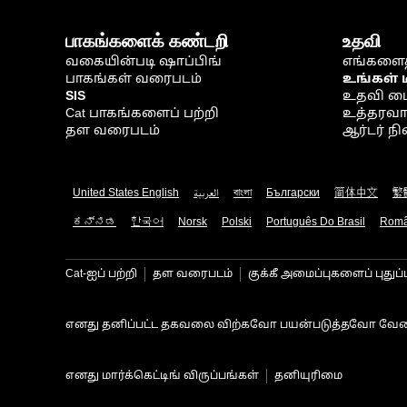
பாகங்களைக் கண்டறி
உதவி
வகையின்படி ஷாப்பிங்
எங்களைத
பாகங்கள் வரைபடம்
உங்கள் 
SIS
உதவி ம
Cat பாகங்களைப் பற்றி
உத்தரவாதம
தள வரைபடம்
ஆர்டர் 
United States English
العربية
বাংলা
Български
简体中文
繁
ಕನ್ನಡ
한국어
Norsk
Polski
Português Do Brasil
Rom
Cat-ஐப் பற்றி
தள வரைபடம்
குக்கீ அமைப்புகளைப் புதுப்
எனது தனிப்பட்ட தகவலை விற்கவோ பயன்படுத்தவோ வேண
எனது மார்க்கெட்டிங் விருப்பங்கள்
தனியுரிமை