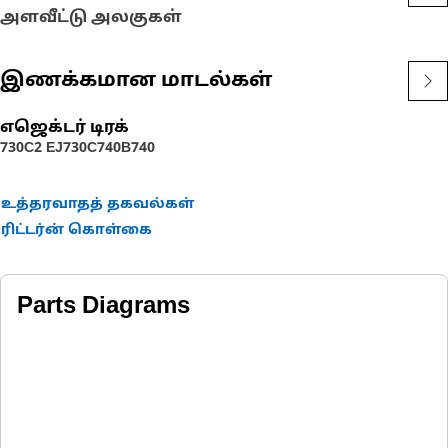
அளவீட்டு அலகுகள்
இணக்கமான மாடல்கள்
எஜெக்டர் டிரக்
730C2 EJ
730C
740B
740
உத்தரவாதத் தகவல்கள்
ரிட்டர்ன் கொள்கை
Parts Diagrams