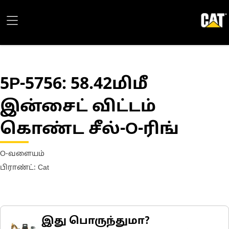
5P-5756
: 58.42மிமீ
இன்சைட் விட்டம்
கொண்ட சீல்-O-ரிங்
O-வளையம்
பிராண்ட்: Cat
இது பொருந்துமா?