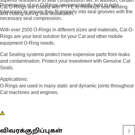
superior resistance to seal compression set. In addition, certain
Dimensions of our O-Rings are consistently held to tight
Cat O-Rings are coated with PTFE to minimize seal twisting
tolerances to ensure they fit properly into seal grooves with the
and cutting during seal installation.
necessary seal compression.
With over 2500 O-Rings in different sizes and materials, Cat O-
Rings are your best solution for your Cat and other mobile
equipment O-Ring needs.
Cat Sealing systems protect more expensive parts from leaks
and contamination. Protect your investment with Genuine Cat
Seals.
Applications:
O-Rings are used in many static and dynamic joints throughout
Cat machines and engines.
விவரக்குறிப்புகள்