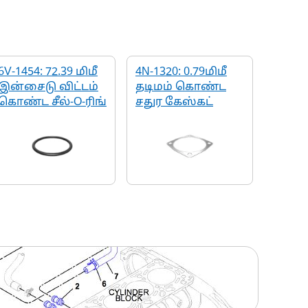
6V-1454: 72.39 மிமீ
4N-1320: 0.79மிமீ
இன்சைடு விட்டம்
தடிமம் கொண்ட
கொண்ட சீல்-O-ரிங்
சதுர கேஸ்கட்