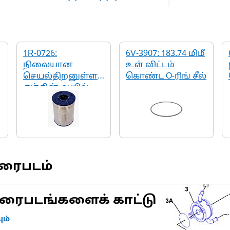
1R-0726:
6V-3907: 183.74 மிமீ
நிலையான
உள் விட்டம்
செயல்திறனுள்ள
கொண்ட O-ரிங் சீல்
எஞ்சின் ஆயில்
வடிகட்டி
வரைபடம்
ரைபடங்களைக் காட்டு
ம்