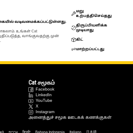
மறு
உற்பத்திசெய்தது
கையில் வடிவமைக்கப்பட்டுள்ளது.
திருப்பியளிக்க
முடியாது
ோகலாம். உங்கள் Cat
்படுத்த, வாங்குவதற்கு முன்
கிட்
.
மாற்றப்பட்டது
Cat சமூகம்
Facebook
LinkedIn
YouTube
X
Instagram
அனைத்துச் சமூக ஊடகக் கணக்குகள்
ικά
עברית
हिन्दी
Bahasa Indonesia
Italiano
日本語