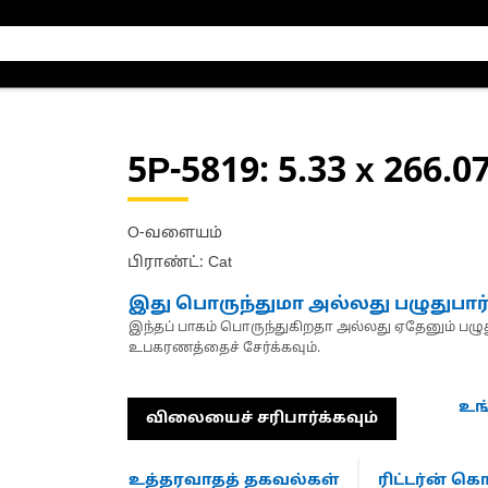
5P-5819
: 5.33 x 266.
O-வளையம்
பிராண்ட்: Cat
இது பொருந்துமா அல்லது பழுதுபார
இந்தப் பாகம் பொருந்துகிறதா அல்லது ஏதேனும் பழுது
உபகரணத்தைச் சேர்க்கவும்.
உங
விலையைச் சரிபார்க்கவும்
உத்தரவாதத் தகவல்கள்
ரிட்டர்ன் 