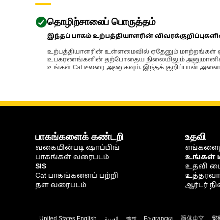
தொழிற்சாலைப் பொருத்தம்
இந்தப் பாகம் உற்பத்தியாளரின் விவரக்குறிப்புகள
உற்பத்தியாளரின் உள்ளமைவில் ஏதேனும் மாற்றங்கள் ஏற
உபகரணங்களின் தற்போதைய நிலையிலும் அனுமானிக்கப்
உங்கள் Cat டீலரை அணுகவும். இந்தக் குறிப்பான் அனைத
பாகங்களைக் கண்டறி
உதவி
வகையின்படி ஷாப்பிங்
எங்களைத
பாகங்கள் வரைபடம்
உங்கள் 
SIS
உதவி ம
Cat பாகங்களைப் பற்றி
உத்தரவாதம
தள வரைபடம்
ஆர்டர் 
United States English
العربية
বাংলা
Български
简体中文
繁