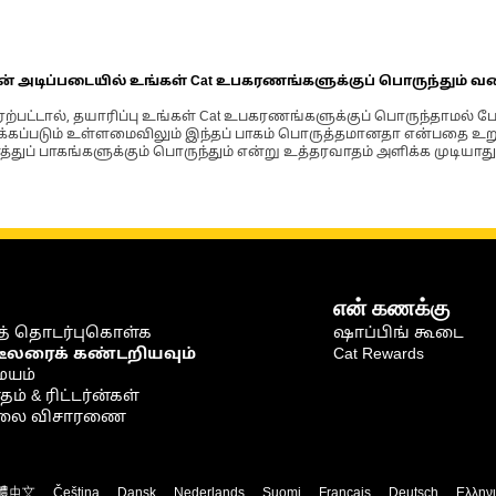
ின் அடிப்படையில் உங்கள் Cat உபகரணங்களுக்குப் பொருந்தும் வ
்பட்டால், தயாரிப்பு உங்கள் Cat உபகரணங்களுக்குப் பொருந்தாமல் ப
படும் உள்ளமைவிலும் இந்தப் பாகம் பொருத்தமானதா என்பதை உறுதிப
்துப் பாகங்களுக்கும் பொருந்தும் என்று உத்தரவாதம் அளிக்க முடியாது
என் கணக்கு
் தொடர்புகொள்க
ஷாப்பிங் கூடை
டீலரைக் கண்டறியவும்
Cat Rewards
ையம்
் & ரிட்டர்ன்கள்
நிலை விசாரணை
體中文
Čeština
Dansk
Nederlands
Suomi
Français
Deutsch
Ελλην