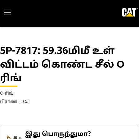
5P-7817
: 59.36மிமீ உள்
விட்டம் கொண்ட சீல் O
ரிங்
O-ரிங்
பிராண்ட்: Cat
இது பொருந்துமா?