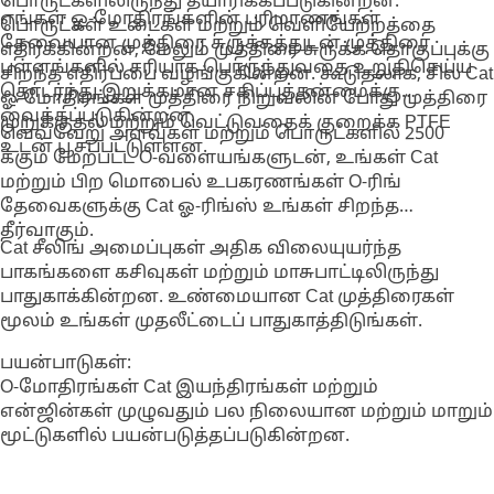
பொருட்களிலிருந்து தயாரிக்கப்படுகின்றன.
எங்கள் ஓ-மோதிரங்களின் பரிமாணங்கள்
பொருட்கள் உடைகள் மற்றும் வெளியேற்றத்தை
தேவையான முத்திரை சுருக்கத்துடன் முத்திரை
எதிர்க்கின்றன, மேலும் முத்திரை சுருக்க தொகுப்புக்கு
பள்ளங்களில் சரியாக பொருந்துவதை உறுதிசெய்ய
சிறந்த எதிர்ப்பை வழங்குகின்றன. கூடுதலாக, சில Cat
தொடர்ந்து இறுக்கமான சகிப்புத்தன்மைக்கு
ஓ-மோதிரங்கள் முத்திரை நிறுவலின் போது முத்திரை
வைக்கப்படுகின்றன.
முறுக்குதல் மற்றும் வெட்டுவதைக் குறைக்க PTFE
வெவ்வேறு அளவுகள் மற்றும் பொருட்களில் 2500
உடன் பூசப்பட்டுள்ளன.
க்கும் மேற்பட்ட O-வளையங்களுடன், உங்கள் Cat
மற்றும் பிற மொபைல் உபகரணங்கள் O-ரிங்
தேவைகளுக்கு Cat ஓ-ரிங்ஸ் உங்கள் சிறந்த
தீர்வாகும்.
Cat சீலிங் அமைப்புகள் அதிக விலையுயர்ந்த
பாகங்களை கசிவுகள் மற்றும் மாசுபாட்டிலிருந்து
பாதுகாக்கின்றன. உண்மையான Cat முத்திரைகள்
மூலம் உங்கள் முதலீட்டைப் பாதுகாத்திடுங்கள்.
பயன்பாடுகள்:
O-மோதிரங்கள் Cat இயந்திரங்கள் மற்றும்
என்ஜின்கள் முழுவதும் பல நிலையான மற்றும் மாறும்
மூட்டுகளில் பயன்படுத்தப்படுகின்றன.