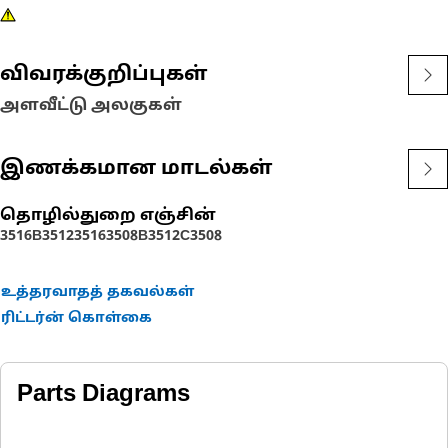
விவரக்குறிப்புகள்
அளவீட்டு அலகுகள்
இணக்கமான மாடல்கள்
தொழில்துறை எஞ்சின்
3516B
3512
3516
3508B
3512C
3508
உத்தரவாதத் தகவல்கள்
ரிட்டர்ன் கொள்கை
Parts Diagrams