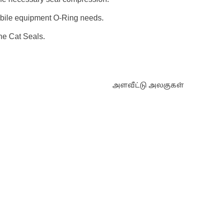
 the necessary seal compression.
mobile equipment O-Ring needs.
ne Cat Seals.
அளவீட்டு அலகுகள்