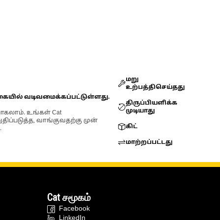
மறு
உற்பத்திசெய்தது
கையில் வடிவமைக்கப்பட்டுள்ளது.
திருப்பியளிக்க
முடியாது
ோகலாம். உங்கள் Cat
்படுத்த, வாங்குவதற்கு முன்
கிட்
.
மாற்றப்பட்டது
Cat சமூகம்
Facebook
LinkedIn