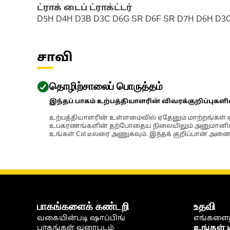
ட்ராக் டைப் ட்ராக்ட்டர்
D5H D4H D3B D3C D6G SR D6F SR D7H D6H D3C 
சாவி
தொழிற்சாலைப் பொருத்தம்
இந்தப் பாகம் உற்பத்தியாளரின் விவரக்குறிப்புகள
உற்பத்தியாளரின் உள்ளமைவில் ஏதேனும் மாற்றங்கள் ஏற
உபகரணங்களின் தற்போதைய நிலையிலும் அனுமானிக்கப்
உங்கள் Cat டீலரை அணுகவும். இந்தக் குறிப்பான் அனைத
பாகங்களைக் கண்டறி
உதவி
வகையின்படி ஷாப்பிங்
எங்களைத
பாகங்கள் வரைபடம்
உங்கள் 