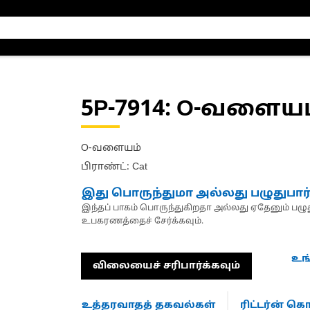
5P-7914
: O-வளையம
O-வளையம்
பிராண்ட்: Cat
இது பொருந்துமா அல்லது பழுதுபார
இந்தப் பாகம் பொருந்துகிறதா அல்லது ஏதேனும் பழுது
உபகரணத்தைச் சேர்க்கவும்.
உங
விலையைச் சரிபார்க்கவும்
உத்தரவாதத் தகவல்கள்
ரிட்டர்ன் 