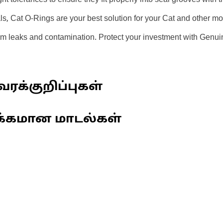
ght tolerances to ensure they fit properly into seal grooves with
als, Cat O-Rings are your best solution for your Cat and other 
om leaks and contamination. Protect your investment with Genui
ரக்குறிப்புகள்
க்கமான மாடல்கள்