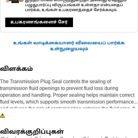
இந்தப் பாகம் பொருந்துகிறதா அல்லது ஏதேனும்
பழுதுபார்ப்பு விருப்பங்கள் உள்ளதா என்பதைப்
பார்க்க, உங்கள் உபகரணத்தைச் சேர்க்கவும்.
உபகரணங்களைச் சேர்
உங்கள் வாடிக்கையாளர் விலையைப் பார்க்க
உள்நுழையவும்
விளக்கம்
The Transmission Plug Seal controls the sealing of
transmission fluid openings to prevent fluid loss during
operation and handling. Proper sealing helps maintain correct
fluid levels, which supports smooth transmission performance
and reduces the risk of contamination entering the fluid area. It
helps avoid pressure loss and supports stable operation during
temperature and load changes. It helps reduce maintenance
interruptions caused by leakage or fluid reduction.
விவரக்குறிப்புகள்