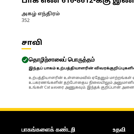
பாக எண்
616-8612
-க்கு இ
அகழ் எந்திரம்
352
சாவி
தொழிற்சாலைப் பொருத்தம்
இந்தப் பாகம் உற்பத்தியாளரின் விவரக்குறிப்புகள
உற்பத்தியாளரின் உள்ளமைவில் ஏதேனும் மாற்றங்கள் ஏற
உபகரணங்களின் தற்போதைய நிலையிலும் அனுமானிக்கப்
உங்கள் Cat டீலரை அணுகவும். இந்தக் குறிப்பான் அனைத
பாகங்களைக் கண்டறி
உதவி