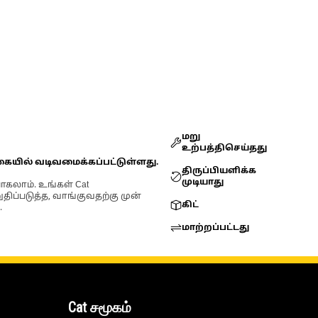
மறு
உற்பத்திசெய்தது
கையில் வடிவமைக்கப்பட்டுள்ளது.
திருப்பியளிக்க
முடியாது
ோகலாம். உங்கள் Cat
்படுத்த, வாங்குவதற்கு முன்
கிட்
.
மாற்றப்பட்டது
Cat சமூகம்