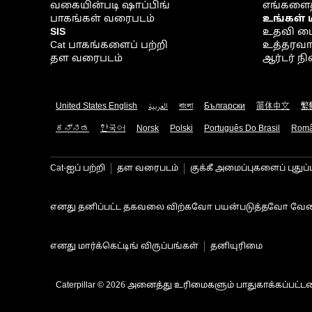
வகையின்படி ஷாப்பிங்
எங்களைத
பாகங்கள் வரைபடம்
உங்கள் 
SIS
உதவி ம
Cat பாகங்களைப் பற்றி
உத்தரவாதம
தள வரைபடம்
ஆர்டர் 
United States English
العربية
বাংলা
Български
简体中文
繁
ಕನ್ನಡ
한국어
Norsk
Polski
Português Do Brasil
Rom
Cat-ஐப் பற்றி
தள வரைபடம்
குக்கீ அமைப்புகளைப் புதுப்
எனது தனிப்பட்ட தகவலை விற்கவோ பயன்படுத்தவோ வேண
எனது மார்க்கெட்டிங் விருப்பங்கள்
தனியுரிமை
Caterpillar © 2026 அனைத்து உரிமைகளும் பாதுகாக்கப்பட்