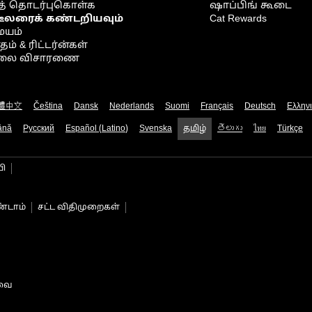
் தொடர்புகொள்க
ஷாப்பிங் கூடை
டீலரைக் கண்டறியவும்
Cat Rewards
ையம்
் & ரிட்டர்ன்கள்
நிலை விசாரணை
體中文
Čeština
Dansk
Nederlands
Suomi
Français
Deutsch
Ελλην
ână
Русский
Español (Latino)
Svenska
தமிழ்
తెలుగు
ไทย
Türkçe
பி
்டாம்
சட்ட விதிமுறைகள்
டவை