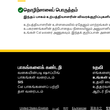
தொழிற்சாலைப் பொருத்தம்
இந்தப் பாகம் உற்பத்தியாளரின் விவரக்குறிப்புகள
உற்பத்தியாளரின் உள்ளமைவில் ஏதேனும் மாற்றங்கள் ஏற
உபகரணங்களின் தற்போதைய நிலையிலும் அனுமானிக்கப்
உங்கள் Cat டீலரை அணுகவும். இந்தக் குறிப்பான் அனைத
பாகங்களைக் கண்டறி
உதவி
வகையின்படி ஷாப்பிங்
எங்களைத
பாகங்கள் வரைபடம்
உங்கள் 
SIS
உதவி ம
Cat பாகங்களைப் பற்றி
உத்தரவாதம
தள வரைபடம்
ஆர்டர் 
United States English
العربية
বাংলা
Български
简体中文
繁