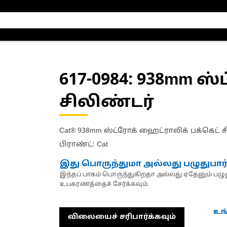
617-0984
: 938mm ஸ்
சிலிண்டர்
Cat® 938mm ஸ்ட்ரோக் ஹைட்ராலிக் பக்கெட்
பிராண்ட்: Cat
இது பொருந்துமா அல்லது பழுதுபார
இந்தப் பாகம் பொருந்துகிறதா அல்லது ஏதேனும் பழுது
உபகரணத்தைச் சேர்க்கவும்.
உங
விலையைச் சரிபார்க்கவும்