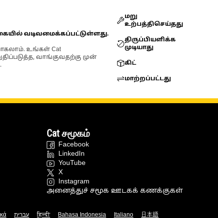
மறு
உற்பத்திசெய்தது
கையில் வடிவமைக்கப்பட்டுள்ளது.
திருப்பியளிக்க
முடியாது
ோகலாம். உங்கள் Cat
்படுத்த, வாங்குவதற்கு முன்
கிட்
.
மாற்றப்பட்டது
Cat சமூகம்
Facebook
LinkedIn
YouTube
X
Instagram
அனைத்துச் சமூக ஊடகக் கணக்குகள்
ικά
עברית
हिन्दी
Bahasa Indonesia
Italiano
日本語