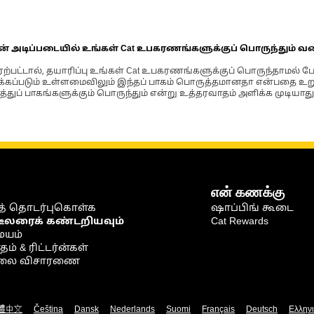
ின் அடிப்படையில் உங்கள் Cat உபகரணங்களுக்குப் பொருந்தும் வ
்பட்டால், தயாரிப்பு உங்கள் Cat உபகரணங்களுக்குப் பொருந்தாமல் ப
படும் உள்ளமைவிலும் இந்தப் பாகம் பொருத்தமானதா என்பதை உறுதிப
்துப் பாகங்களுக்கும் பொருந்தும் என்று உத்தரவாதம் அளிக்க முடியாது
என் கணக்கு
் தொடர்புகொள்க
ஷாப்பிங் கூடை
டீலரைக் கண்டறியவும்
Cat Rewards
ையம்
் & ரிட்டர்ன்கள்
நிலை விசாரணை
體中文
Čeština
Dansk
Nederlands
Suomi
Français
Deutsch
Ελλην