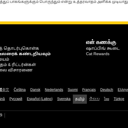
்துப் பாகங்களுக்கும் பொருந்தும் என்று உத்தரவாதம் அளிக்க முடியாது
என் கணக்கு
் தொடர்புகொள்க
ஷாப்பிங் கூடை
டீலரைக் கண்டறியவும்
Cat Rewards
ையம்
் & ரிட்டர்ன்கள்
நிலை விசாரணை
體中文
Čeština
Dansk
Nederlands
Suomi
Français
Deutsch
Ελλην
ână
Русский
Español (Latino)
Svenska
தமிழ்
తెలుగు
ไทย
Türkçe
பி