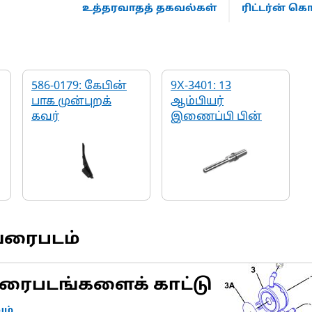
உத்தரவாதத் தகவல்கள்
ரிட்டர்ன் 
586-0179: கேபின்
9X-3401: 13
பாக முன்புறக்
ஆம்பியர்
்
கவர்
இணைப்பி பின்
வரைபடம்
ரைபடங்களைக் காட்டு
ம்