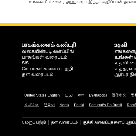
உங்கள் Cat டீலரை அணுகவும். இந்தக் குறிப்பான் அனைத
பாகங்களைக் கண்டறி
உதவி
வகையின்படி ஷாப்பிங்
எங்களைத
பாகங்கள் வரைபடம்
உங்கள் 
SIS
உதவி ம
Cat பாகங்களைப் பற்றி
உத்தரவாதம
தள வரைபடம்
ஆர்டர் 
United States English
العربية
বাংলা
Български
简体中文
繁
ಕನ್ನಡ
한국어
Norsk
Polski
Português Do Brasil
Rom
Cat-ஐப் பற்றி
தள வரைபடம்
குக்கீ அமைப்புகளைப் புதுப்