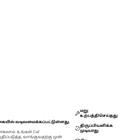
மறு
உற்பத்திசெய்தது
கையில் வடிவமைக்கப்பட்டுள்ளது.
திருப்பியளிக்க
முடியாது
ோகலாம். உங்கள் Cat
்படுத்த, வாங்குவதற்கு முன்