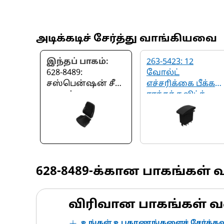
அடிக்கடிச் சேர்த்து வாங்கியவை
இந்தப் பாகம்:
263-5423: 12
628-8489:
வோல்ட்
சஸ்பென்ஷன் சீட்
எச்சரிக்கை பீக்கன
குஷன்
ராக்கர் சுவிட்ச்
628-8489
-க்கான பாகங்கள் 
விரிவான பாகங்கள் வ
உங்கள் உபகரணங்களைச் சேர்க்கவு