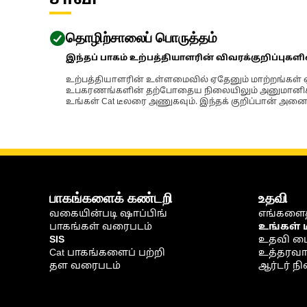
சாவி
தொழிற்சாலைப் பொருத்தம்
இந்தப் பாகம் உற்பத்தியாளரின் விவரக்குறிப்புகள
உற்பத்தியாளரின் உள்ளமைவில் ஏதேனும் மாற்றங்கள் ஏற
உபகரணங்களின் தற்போதைய நிலையிலும் அனுமானிக்கப்
உங்கள் Cat டீலரை அணுகவும். இந்தக் குறிப்பான் அனைத
பாகங்களைக் கண்டறி
உதவி
வகையின்படி ஷாப்பிங்
எங்களைத
பாகங்கள் வரைபடம்
உங்கள் 
SIS
உதவி ம
Cat பாகங்களைப் பற்றி
உத்தரவாதம
தள வரைபடம்
ஆர்டர் 