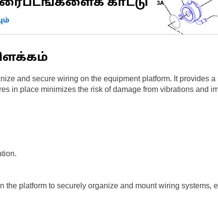
ரைபடங்களைக் காட்டு
ம்
ிளக்கம்
ize and secure wiring on the equipment platform. It provides a 
res in place minimizes the risk of damage from vibrations and imp
tion.
 the platform to securely organize and mount wiring systems, ens