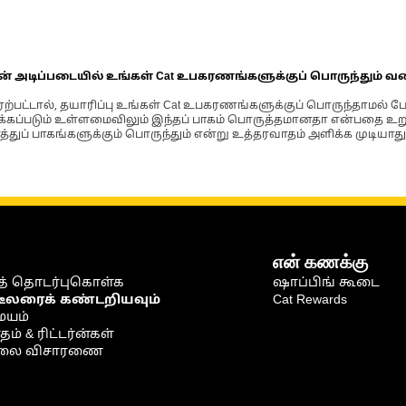
ின் அடிப்படையில் உங்கள் Cat உபகரணங்களுக்குப் பொருந்தும் வ
்பட்டால், தயாரிப்பு உங்கள் Cat உபகரணங்களுக்குப் பொருந்தாமல் ப
படும் உள்ளமைவிலும் இந்தப் பாகம் பொருத்தமானதா என்பதை உறுதிப
்துப் பாகங்களுக்கும் பொருந்தும் என்று உத்தரவாதம் அளிக்க முடியாது
என் கணக்கு
் தொடர்புகொள்க
ஷாப்பிங் கூடை
டீலரைக் கண்டறியவும்
Cat Rewards
ையம்
் & ரிட்டர்ன்கள்
நிலை விசாரணை