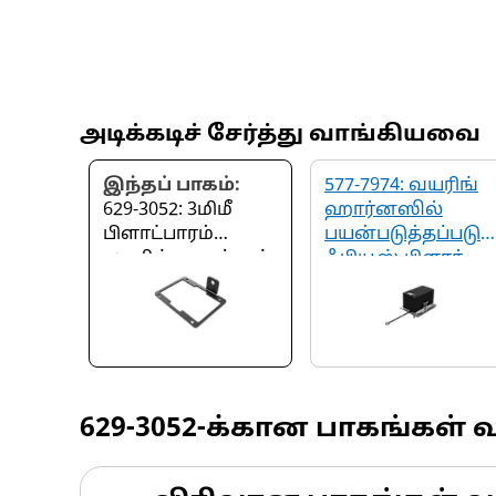
அடிக்கடிச் சேர்த்து வாங்கியவை
இந்தப் பாகம்:
577-7974: வயரிங்
629-3052: 3மிமீ
ஹார்னஸில்
பிளாட்பாரம்
பயன்படுத்தப்படும்
லயரிங் மவுண்டிங்
ஃபியூஸ் பிளாக்
பிராக்கெட்
629-3052
-க்கான பாகங்கள் 