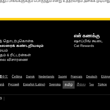
்துப் பாகங்களுக்கும் பொருந்தும் என்று உத்தரவாதம் அளிக்க முடியாது
என் கணக்கு
் தொடர்புகொள்க
ஷாப்பிங் கூடை
டீலரைக் கண்டறியவும்
Cat Rewards
ையம்
் & ரிட்டர்ன்கள்
நிலை விசாரணை
體中文
Čeština
Dansk
Nederlands
Suomi
Français
Deutsch
Ελλην
ână
Русский
Español (Latino)
Svenska
தமிழ்
తెలుగు
ไทย
Türkçe
பி