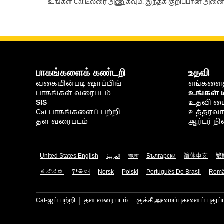
உங்கள் Cat டீலரை அணுகவும். இந்தக் குறிப்பான் அனைத
பாகங்களைக் கண்டறி
உதவி
வகையின்படி ஷாப்பிங்
எங்களைத
பாகங்கள் வரைபடம்
உங்கள் 
SIS
உதவி ம
Cat பாகங்களைப் பற்றி
உத்தரவாதம
தள வரைபடம்
ஆர்டர் 
United States English
العربية
বাংলা
Български
简体中文
繁
ಕನ್ನಡ
한국어
Norsk
Polski
Português Do Brasil
Rom
Cat-ஐப் பற்றி
தள வரைபடம்
குக்கீ அமைப்புகளைப் புதுப்