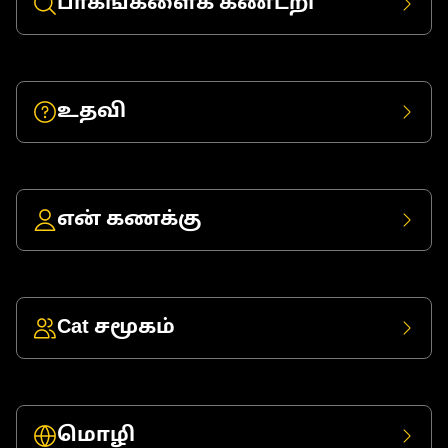
பாகங்களைக் கண்டறி
உதவி
என் கணக்கு
Cat சமூகம்
மொழி