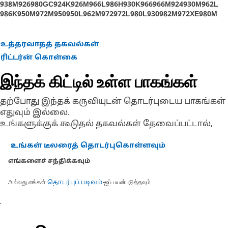
938M
926
980GC
924K
926M
966L
986H
930K
966
966M
924
930M
962L
986K
950M
972M
950
950L
962M
972
972L
980L
930
982M
972XE
980M
950M Z
966 GC
உத்தரவாதத் தகவல்கள்
ரிட்டர்ன் கொள்கை
இந்தக் கிட்டில் உள்ள பாகங்கள்
தற்போது இந்தக் கருவியுடன் தொடர்புடைய பாகங்கள்
எதுவும் இல்லை.
உங்களுக்குக் கூடுதல் தகவல்கள் தேவைப்பட்டால்,
உங்கள் டீலரைத் தொடர்புகொள்ளவும்
எங்களைச் சந்திக்கவும்
அல்லது எங்கள்
-ஐப் பயன்படுத்தவும்
தொடர்புப் படிவம்
.