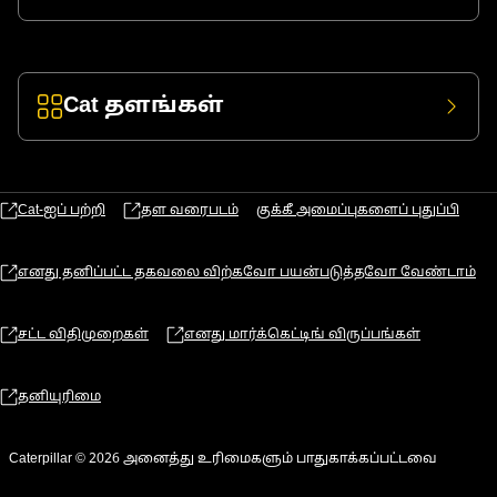
Cat தளங்கள்
Cat-ஐப் பற்றி
தள வரைபடம்
குக்கீ அமைப்புகளைப் புதுப்பி
எனது தனிப்பட்ட தகவலை விற்கவோ பயன்படுத்தவோ வேண்டாம்
சட்ட விதிமுறைகள்
எனது மார்க்கெட்டிங் விருப்பங்கள்
தனியுரிமை
Caterpillar © 2026 அனைத்து உரிமைகளும் பாதுகாக்கப்பட்டவை