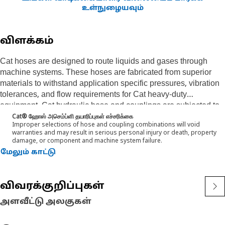
உள்நுழையவும்
விளக்கம்
Cat hoses are designed to route liquids and gases through
machine systems. These hoses are fabricated from superior
materials to withstand application specific pressures, vibration
tolerances, and flow requirements for Cat heavy-duty
equipment. Cat hydraulic hose and couplings are subjected to
the most rigorous testing processes in the industry. Every Cat
Cat® ஹோஸ் அசெம்ப்ளி தயாரிப்புகள் எச்சரிக்கை
Improper selections of hose and coupling combinations will void
hose and coupling combination is tested as a system to ensure
warranties and may result in serious personal injury or death, property
a perfect fit that yields maximum safety and dependability.
damage, or component and machine system failure.
Cat compact hoses also work at half the SAE bend radius,
மேலும் காட்டு
allowing tighter routing in a wide variety of applications.
The construction of the hose is made from a synthetic rubber
tube; two braids of special high tensile steel wire reinforcement
விவரக்குறிப்புகள்
separated by a synthetic rubber layer. The outer cover is oil,
அளவீட்டு அலகுகள்
weather, and abrasion resistant synthetic rubber.