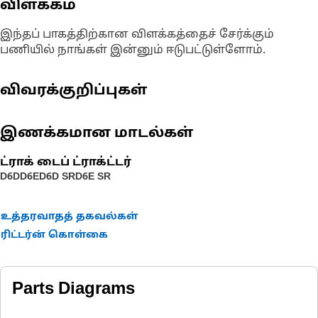
விளக்கம்
இந்தப் பாகத்திற்கான விளக்கத்தைச் சேர்க்கும்
பணியில் நாங்கள் இன்னும் ஈடுபட்டுள்ளோம்.
விவரக்குறிப்புகள்
இணக்கமான மாடல்கள்
ட்ராக் டைப் ட்ராக்ட்டர்
D6D
D6E
D6D SR
D6E SR
உத்தரவாதத் தகவல்கள்
ரிட்டர்ன் கொள்கை
Parts Diagrams