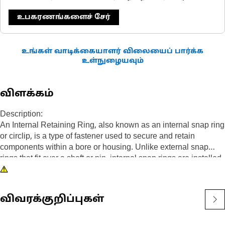
உபகரணங்களைச் சேர்
உங்கள் வாடிக்கையாளர் விலையைப் பார்க்க
உள்நுழையவும்
விளக்கம்
Description:
An Internal Retaining Ring, also known as an internal snap ring
or circlip, is a type of fastener used to secure and retain
components within a bore or housing. Unlike external snap
rings that fit over a shaft or pin, internal snap rings are installed
inside a bore or groove to hold components in place. The main
purpose of an internal snap ring is to prevent axial movement or
displacement of components within a bore or housing. It acts as
விவரக்குறிப்புகள்
a retaining device, holding components such as bearings,
shafts, or seals securely in place.