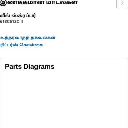
• Withstands repeated compression and expansion without
இணக்கமான மாடல்கள்
deformation
வீல் ஸ்க்ரப்பர்
Applications:
613C
613C II
A Grommet is used to provide a more stable and secure surface
for other components to pass through.
உத்தரவாதத் தகவல்கள்
ரிட்டர்ன் கொள்கை
Parts Diagrams