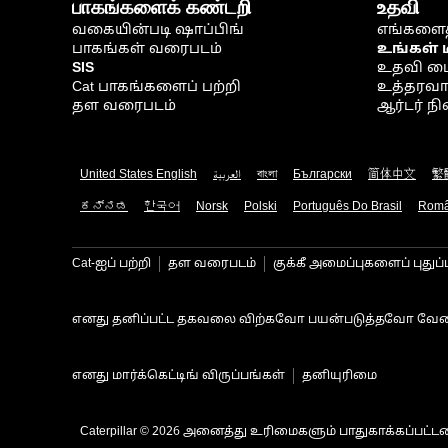
பாகங்களைக் கண்டறி
உதவி
வகையின்படி ஷாப்பிங்
எங்களைத
பாகங்கள் வரைபடம்
உங்கள் 
SIS
உதவி ம
Cat பாகங்களைப் பற்றி
உத்தரவாதம
தள வரைபடம்
ஆர்டர் 
United States English
العربية
বাংলা
Български
简体中文
繁
ಕನ್ನಡ
한국어
Norsk
Polski
Português Do Brasil
Rom
Cat-ஐப் பற்றி
தள வரைபடம்
குக்கீ அமைப்புகளைப் புதுப்
எனது தனிப்பட்ட தகவலை விற்கவோ பயன்படுத்தவோ வேண
எனது மார்க்கெட்டிங் விருப்பங்கள்
தனியுரிமை
Caterpillar © 2026 அனைத்து உரிமைகளும் பாதுகாக்கப்பட்