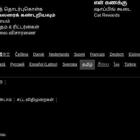
என் கணக்கு
் தொடர்புகொள்க
ஷாப்பிங் கூடை
டீலரைக் கண்டறியவும்
Cat Rewards
ையம்
் & ரிட்டர்ன்கள்
நிலை விசாரணை
體中文
Čeština
Dansk
Nederlands
Suomi
Français
Deutsch
Ελλην
ână
Русский
Español (Latino)
Svenska
தமிழ்
తెలుగు
ไทย
Türkçe
பி
்டாம்
சட்ட விதிமுறைகள்
டவை