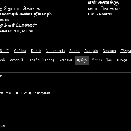
என் கணக்கு
் தொடர்புகொள்க
ஷாப்பிங் கூடை
டீலரைக் கண்டறியவும்
Cat Rewards
ையம்
் & ரிட்டர்ன்கள்
நிலை விசாரணை
體中文
Čeština
Dansk
Nederlands
Suomi
Français
Deutsch
Ελλην
ână
Русский
Español (Latino)
Svenska
தமிழ்
తెలుగు
ไทย
Türkçe
பி
்டாம்
சட்ட விதிமுறைகள்
டவை