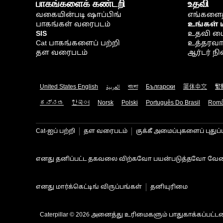
பாகங்களைக் கண்டறி
உதவி
வகையின்படி ஷாப்பிங்
எங்களைத
பாகங்கள் வரைபடம்
உங்கள் 
SIS
உதவி ம
Cat பாகங்களைப் பற்றி
உத்தரவாதம
தள வரைபடம்
ஆர்டர் 
United States English
العربية
বাংলা
Български
简体中文
繁
ಕನ್ನಡ
한국어
Norsk
Polski
Português Do Brasil
Rom
Cat-ஐப் பற்றி
தள வரைபடம்
குக்கீ அமைப்புகளைப் புதுப்
எனது தனிப்பட்ட தகவலை விற்கவோ பயன்படுத்தவோ வேண
எனது மார்க்கெட்டிங் விருப்பங்கள்
தனியுரிமை
Caterpillar © 2026 அனைத்து உரிமைகளும் பாதுகாக்கப்பட்