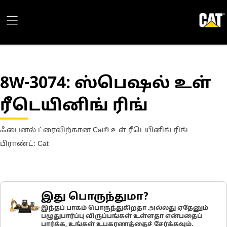
8W-3074
: ஸ்பெஷல் உள்
ரீடெயினிங் ரிங்
ஃபைனல் ட்ரைவிற்கான Cat® உள் ரீடெயினிங் ரிங்
பிராண்ட்: Cat
இது பொருந்துமா?
இந்தப் பாகம் பொருந்துகிறதா அல்லது ஏதேனும்
பழுதுபார்ப்பு விருப்பங்கள் உள்ளதா என்பதைப்
பார்க்க, உங்கள் உபகரணத்தைச் சேர்க்கவும்.