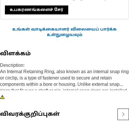
உபகரணங்களைச் சேர்
உங்கள் வாடிக்கையாளர் விலையைப் பார்க்க
உள்நுழையவும்
விளக்கம்
Description:
An Internal Retaining Ring, also known as an internal snap ring
or circlip, is a type of fastener used to secure and retain
components within a bore or housing. Unlike external snap
rings that fit over a shaft or pin, internal snap rings are installed
inside a bore or groove to hold components in place. The main
purpose of an internal snap ring is to prevent axial movement or
displacement of components within a bore or housing. It acts as
விவரக்குறிப்புகள்
a retaining device, securely holding components such as
bearings, shafts, or seals.