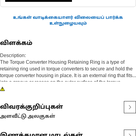
உங்கள் வாடிக்கையாளர் விலையைப் பார்க்க
உள்நுழையவும்
விளக்கம்
Description:
The Torque Converter Housing Retaining Ring is a type of
retaining ring used in torque converters to secure and hold the
torque converter housing in place. It is an external ring that fits
into a groove or recess on the outer surface of the torque
converter housing, providing retention and preventing axial
movement of the housing during operation.
விவரக்குறிப்புகள்
Attributes:
• Ensuring a tight and reliable fit.
அளவீட்டு அலகுகள்
• Designed to withstand maximum force and load.
• Non-corrosive.
இணக்கமான மாடல்கள்