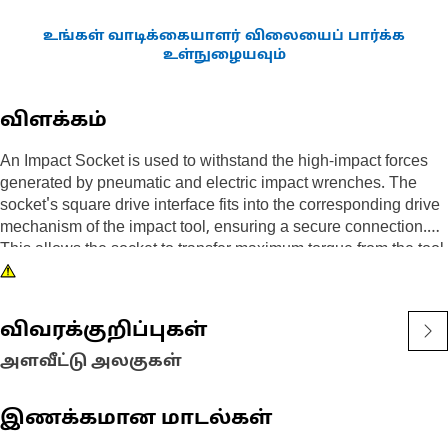
உங்கள் வாடிக்கையாளர் விலையைப் பார்க்க
உள்நுழையவும்
விளக்கம்
An Impact Socket is used to withstand the high-impact forces
generated by pneumatic and electric impact wrenches. The
socket's square drive interface fits into the corresponding drive
mechanism of the impact tool, ensuring a secure connection.
This allows the socket to transfer maximum torque from the tool
to the fastener, making it necessary for tasks that require high
force, such as removing and securing large bolts and nuts. The
impact-resistant material of the socket resists deformation and
விவரக்குறிப்புகள்
wear, ensuring a snug fit on fasteners.
அளவீட்டு அலகுகள்
Attributes:
• Ensures optimal grip on fasteners to prevent slipping.
இணக்கமான மாடல்கள்
• Allows for quick and efficient fastener removal and