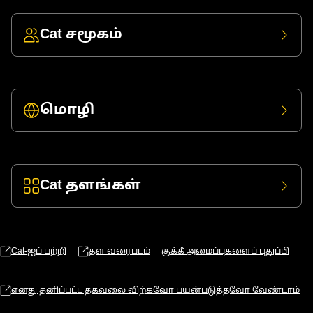
Cat சமூகம்
மொழி
Cat தளங்கள்
Cat-ஐப் பற்றி
தள வரைபடம்
குக்கீ அமைப்புகளைப் புதுப்பி
எனது தனிப்பட்ட தகவலை விற்கவோ பயன்படுத்தவோ வேண்டாம்