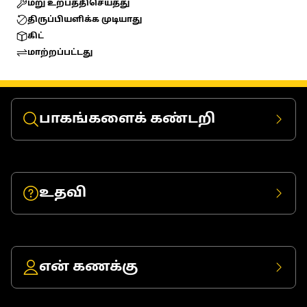
மறு உற்பத்திசெய்தது
திருப்பியளிக்க முடியாது
கிட்
மாற்றப்பட்டது
பாகங்களைக் கண்டறி
உதவி
என் கணக்கு