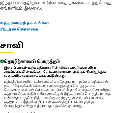
installation.
இந்தப் பாகத்திற்கான இணக்கத் தகவல்கள் தற்போது
• Provides a snug fit to minimize wobble during use.
எங்களிடம் இல்லை.
• Suitable for use with the lift cylinders.
Applications:
உத்தரவாதத் தகவல்கள்
An Impact Socket is used in conjunction with impact wrenches
ரிட்டர்ன் கொள்கை
for fastening operations on the equipment, where the high-
torque application is needed to secure and remove large bolts
சாவி
and nuts.
தொழிற்சாலைப் பொருத்தம்
இந்தப் பாகம் உற்பத்தியாளரின் விவரக்குறிப்புகளின்
அடிப்படையில் உங்கள் Cat உபகரணங்களுக்குப் பொருந்தும்
வகையில் வடிவமைக்கப்பட்டுள்ளது.
உற்பத்தியாளரின் உள்ளமைவில் ஏதேனும் மாற்றங்கள் ஏற்பட்டால்,
தயாரிப்பு உங்கள் Cat உபகரணங்களுக்குப் பொருந்தாமல்
போகலாம். உங்கள் Cat உபகரணங்களின் தற்போதைய நிலையிலும்
அனுமானிக்கப்படும் உள்ளமைவிலும் இந்தப் பாகம் பொருத்தமானதா
என்பதை உறுதிப்படுத்த, வாங்குவதற்கு முன் உங்கள் Cat டீலரை
அணுகவும். இந்தக் குறிப்பான் அனைத்துப் பாகங்களுக்கும்
பொருந்தும் என்று உத்தரவாதம் அளிக்க முடியாது.