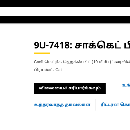
9U-7418
: சாக்கெட் ப
Cat® மெட்ரிக் ஹெக்ஸ் பிட் (19 மிமீ) (ட்ரைவில்
பிராண்ட்: Cat
உங
விலையைச் சரிபார்க்கவும்
உத்தரவாதத் தகவல்கள்
ரிட்டர்ன் 