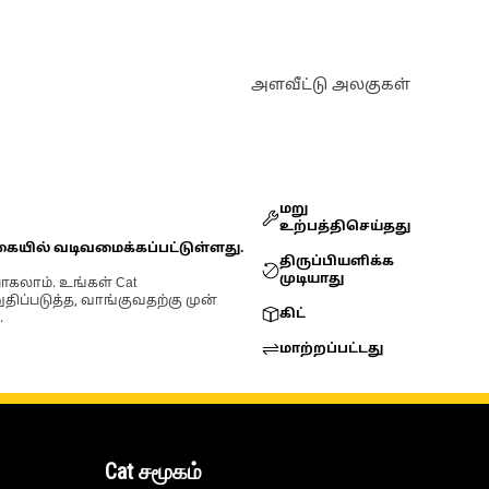
அளவீட்டு அலகுகள்
மறு
உற்பத்திசெய்தது
கையில் வடிவமைக்கப்பட்டுள்ளது.
திருப்பியளிக்க
முடியாது
ோகலாம். உங்கள் Cat
்படுத்த, வாங்குவதற்கு முன்
கிட்
.
மாற்றப்பட்டது
Cat சமூகம்