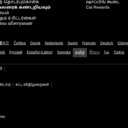
் தொடர்புகொள்க
ஷாப்பிங் கூடை
டீலரைக் கண்டறியவும்
Cat Rewards
ையம்
் & ரிட்டர்ன்கள்
நிலை விசாரணை
體中文
Čeština
Dansk
Nederlands
Suomi
Français
Deutsch
Ελλην
ână
Русский
Español (Latino)
Svenska
தமிழ்
తెలుగు
ไทย
Türkçe
பி
்டாம்
சட்ட விதிமுறைகள்
டவை