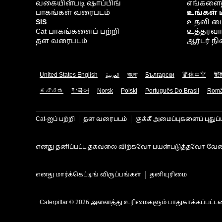
வகையின்படி ஷாப்பிங்
எங்களைத
பாகங்கள் வரைபடம்
உங்கள் 
SIS
உதவி ம
Cat பாகங்களைப் பற்றி
உத்தரவாதம
தள வரைபடம்
ஆர்டர் 
United States English
العربية
বাংলা
Български
简体中文
繁
ಕನ್ನಡ
한국어
Norsk
Polski
Português Do Brasil
Rom
Cat-ஐப் பற்றி
தள வரைபடம்
குக்கீ அமைப்புகளைப் புதுப்
எனது தனிப்பட்ட தகவலை விற்கவோ பயன்படுத்தவோ வேண
எனது மார்க்கெட்டிங் விருப்பங்கள்
தனியுரிமை
Caterpillar © 2026 அனைத்து உரிமைகளும் பாதுகாக்கப்பட்