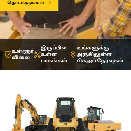
தொடங்குங்கள்
இருப்பில்
உங்களுக்கு
உள்ளூர்
உள்ள
அருகிலுள்ள
விலை
பாகங்கள்
பிக்அப் தேர்வுகள்