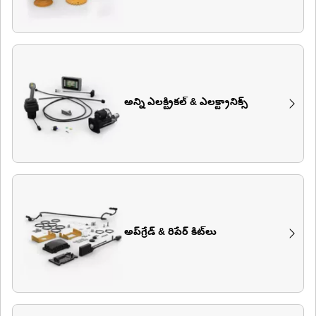
అన్ని ఎలక్ట్రికల్ & ఎలక్ట్రానిక్స్
అప్‌గ్రేడ్ & రిపేర్ కిట్‌లు