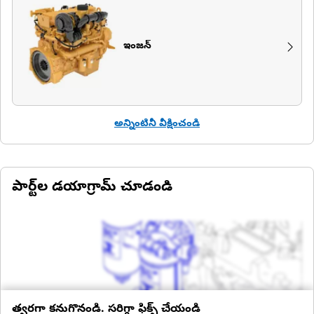
ఇంజన్
అన్నింటినీ వీక్షించండి
పార్ట్‌ల డయాగ్రామ్ చూడండి
త్వరగా కనుగొనండి. సరిగ్గా ఫిక్స్ చేయండి