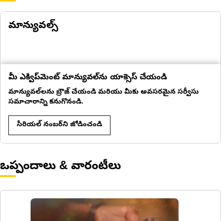
మాన్యువల్స్
మీ ఎక్విప్‌మెంట్ మాన్యువల్‌ను యాక్సెస్ చేయండి
మాన్యువల్‌లను బ్రౌజ్ చేయండి మరియు మీకు అవసరమైన సర్వీసు
సమాచారాన్ని కనుగొనండి.
సీరియల్ నంబర్‌ని జోడించండి
ఒప్పందాలు & వారంటీలు