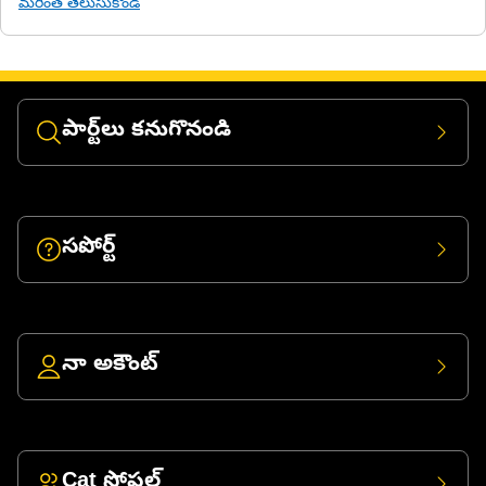
మరింత తెలుసుకోండి
పార్ట్‌లు కనుగొనండి
సపోర్ట్
నా అకౌంట్
Cat సోషల్