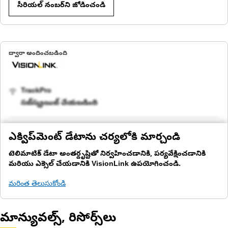
సీరియల్ నంబర్‌ని జోడించండి
ద్వారా అందించబడింది
TrackPro
సబ్‌స్క్రయిబ్ చేయబడింది
ఎక్విప్‌మెంట్ డేటాను చర్యలోకి మార్చండి
టెలిమాటిక్ డేటా అంతర్దృష్టితో నిర్వహించడానికి, పర్యవేక్షించడానికి
మరియు ఎక్సెల్ చేయడానికి VisionLink ఉపయోగించండి.
మరింత తెలుసుకోండి
మాన్యువల్స్, రిసోర్స్‌లు