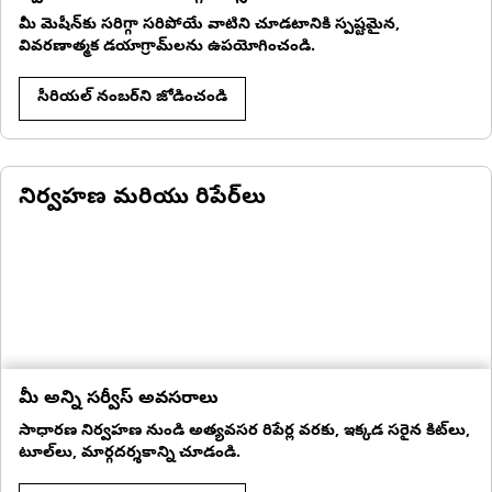
మీ మెషీన్‌కు సరిగ్గా సరిపోయే వాటిని చూడటానికి స్పష్టమైన,
వివరణాత్మక డయాగ్రామ్‌లను ఉపయోగించండి.
సీరియల్ నంబర్‌ని జోడించండి
నిర్వహణ మరియు రిపేర్‌లు
మీ అన్ని సర్వీస్ అవసరాలు
సాధారణ నిర్వహణ నుండి అత్యవసర రిపేర్ల వరకు, ఇక్కడ సరైన కిట్‌లు,
టూల్‌లు, మార్గదర్శకాన్ని చూడండి.