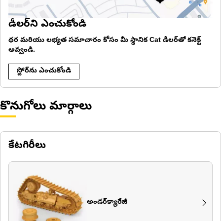
డీలర్‌ని ఎంచుకోండి
ధర మరియు లభ్యత సమాచారం కోసం మీ స్థానిక Cat డీలర్‌తో కనెక్ట్
అవ్వండి.
స్టోర్‌ను ఎంచుకోండి
కొనుగోలు మార్గాలు
కేటగిరీలు
అండర్‌క్యారేజీ