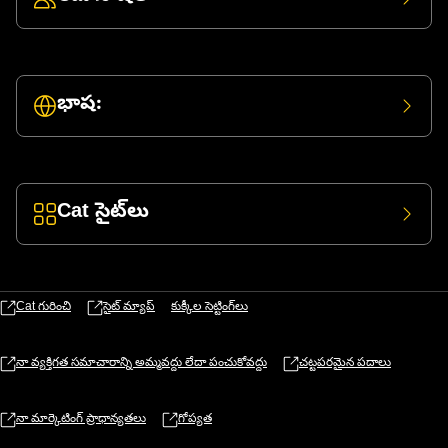
భాష:
Cat సైట్‌లు
Cat గురించి
సైట్ మ్యాప్
కుక్కీల సెట్టింగ్‌లు
నా వ్యక్తిగత సమాచారాన్ని అమ్మవద్దు లేదా పంచుకోవద్దు
చట్టపరమైన పదాలు
నా మార్కెటింగ్ ప్రాధాన్యతలు
గోప్యత