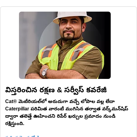
విస్తరించిన రక్షణ & సర్వీస్ కవరేజీ
Cat® మెటీరియల్‌లో అరుదుగా వచ్చే లోపాల వల్ల లేదా
Caterpillar పరిమిత వారంటీ ముగిసిన తర్వాత వర్క్‌మన్‌షిప్
ద్వారా తలెత్తే ఊహించని రిపేర్ ఖర్చుల ప్రమాదం నుండి
రక్షిస్తుంది.