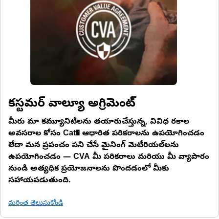
కస్టమర్ వాల్యూ అగ్రిమెంట్
మీరు మా కమ్యూనిటీలను తయారుచేస్తున్న, వివిధ రకాల
అవసరాల కోసం Cat� ఆధారిత పరికరాలను ఉపయోగించడం
లేదా మన ప్రపంచం పని చేసే మైనింగ్ మెటీరియల్‌లను
ఉపయోగించడం — CVA మీ పరికరాలు మరియు మీ వ్యాపారం
నుండి అత్యధిక ప్రయోజనాలను పొందడంలో మీకు
సహాయపడుతుంది.
మరింత తెలుసుకోండి