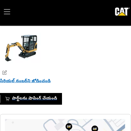
సీరియల్ నంబర్‌ని జోడించండి
పార్ట్‌లను షాపింగ్ చేయండి