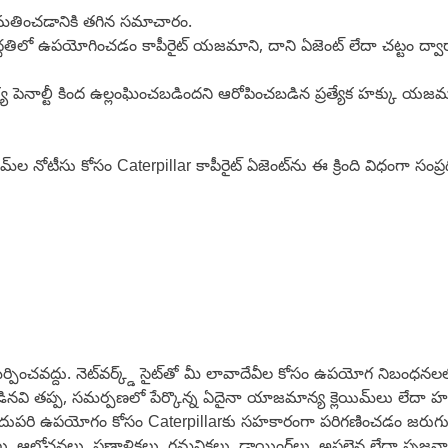
 అనుమతించడానికి తగిన సమాచారం.
 పద్ధతిలో ఉపయోగించడం కాపీరైట్ యజమాని, దాని ఏజెంట్ లేదా చట్టం ద్వార
ష్య పెనాల్టీ కింద ఉల్లంఘించబడిందని ఆరోపించబడిన ప్రత్యేక హక్కు యజమా
మ్‌ల నోటీసు కోసం Caterpillar కాపీరైట్ ఏజెంట్‌ను ఈ క్రింది విధంగా సంప్
ించవద్దు. నెట్‌వర్క్డ్ సైట్‌తో మీ లావాదేవీల కోసం ఉపయోగ నిబంధనలలో లేద
డినవి తప్ప, సమర్పణలో పేర్కొన్న ఏదైనా యాజమాన్య క్లెయిమ్‌లు లేదా హ
దుపరి ఉపయోగం కోసం Caterpillarకు సహకారంగా పరిగణించడం జరుగుతుంద