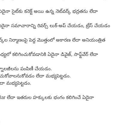
నా సైట్‌కు కనెక్ట్ అయి ఉన్న నెట్‌వర్క్‌ భద్రతను లేదా
ఏదైనా సమాచారాన్ని రివర్స్ లుక్-అప్ చేయడం, ట్రేస్ చేయడం
ట్‌వర్క్‌ల నిర్మాణంపై పెద్ద మొత్తంలో అకారణ లేదా అనియంత్రిత
లో కలిగించుకోవడానికి ఏదైనా డివైజ్, సాఫ్ట్‌వేర్ లేదా
ెక్నాలజీలను పంపిణీ చేయడం.
ప్పించుకోవాలనుకోవడం లేదా మభ్యపెట్టడం.
దా మభ్యపెట్టడం.
llar లేదా ఇతరుల హక్కులకు భంగం కలిగించే ఏదైనా
: