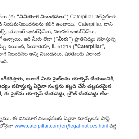
ంధనలు (ఈ
"వినియోగ నిబంధనలు"
) Caterpillar వెబ్‌సైట్‌లకు
చే నియమనిబంధనలను కలిగి ఉంటాయి.; Caterpillar, దాని
్స్, యూజర్ ఇంటర్‌ఫేస్‌లు, విజువల్ ఇంటర్‌ఫేస్‌లు,
 ఉన్నాయి. ఇది మీరు లేదా (
"మీరు"
) ప్రాతినిధ్యం వహిస్తున్న
మ్స్ సెయింట్, పియోరియా, IL 61219 (
"Caterpillar",
యోగ నిబంధనల అన్ని నిబంధనలు, షరతులకు ఎలాంటి
ంది.
రిస్తారు, అలాగే మీరు సైట్‌లను యాక్సెస్ చేయడానికి,
ం వహిస్తున్న ఏదైనా సంస్థను కట్టడి చేసే చట్టపరమైన
ైట్‌ను యాక్సెస్ చేయవద్దు, బ్రౌజ్ చేయవద్దు లేదా
నాము. ఈ వినియోగ నిబంధనలకు ఏవైనా మార్పులను పోస్ట్
ంలోనైనా
www.caterpillar.com/en/legal-notices.html
వద్ద