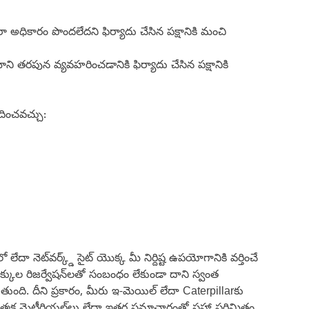
ా అధికారం పొందలేదని ఫిర్యాదు చేసిన పక్షానికి మంచి
ని తరపున వ్యవహరించడానికి ఫిర్యాదు చేసిన పక్షానికి
రదించవచ్చు:
ా నెట్‌వర్క్డ్ సైట్ యొక్క మీ నిర్దిష్ట ఉపయోగానికి వర్తించే
క్కుల రిజర్వేషన్‌లతో సంబంధం లేకుండా దాని స్వంత
ి. దీని ప్రకారం, మీరు ఇ-మెయిల్ లేదా Caterpillarకు