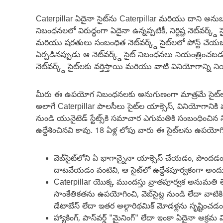
Caterpillar ఏదైనా సైట్‌ను Caterpillar మరియు దాని అనుబంధ
నిబంధనలలో విరుద్ధంగా ఏదైనా ఉన్నప్పటికీ, నిర్దిష్ట నెట్‌వ
మరియు షరతులు సంబంధిత నెట్‌వర్క్డ్ సైట్‌లలో పోస్ట్ చే
ఏర్పడినప్పుడు ఆ నెట్‌వర్క్డ్ సైట్ నిబంధనలు నియంత్రిం
నెట్‌వర్క్డ్ సైట్‌లకు వర్తిస్తాయి మరియు వాటి వినియోగాన్ని న
మీరు ఈ ఉపయోగ నిబంధనలకు అనుగుణంగా మాత్రమే సైట్‌లన
అలాగే Caterpillar పాలసీలు సైట్‌ల యాక్సెస్, వినియోగానికి వర్
నుండి యునైటెడ్ స్టేట్స్‌కి సమాచార ఎగుమతికి సంబంధించి
ఉద్దేశించినవి కావు. 18 ఏళ్ల లోపు వారు ఈ సైట్‌లను ఉప
వెబ్‌సైట్‌లోని ఏ భాగాన్నైనా యాక్సెస్ చేయడం, పొందడం,
దాటవేయడం వంటివి, ఆ సైట్‌లో ఉద్దేశపూర్వకంగా అందు
Caterpillar యొక్క ముందస్తు వ్రాతపూర్వక అనుమతి లేకుం
సాంకేతికతను ఉపయోగించి, వెబ్‌సైట్ల నుండి లేదా వాటికి సం
డేటాబేస్ లేదా ఇతర అల్గారిథమిక్ మోడళ్లను సృష్టించ
హ్యాకింగ్, పాస్‌వర్డ్ "మైనింగ్" లేదా ఇంకా ఏదైనా అక్రమ 