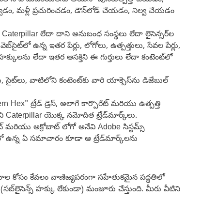
ైట్‌లోని ఏ మెటీరియల్‌ను అయినా పునరుత్పత్తి చేయడం,
, మళ్లీ ప్రచురించడం, డౌన్‌లోడ్ చేయడం, నిల్వ చేయడం
నీ Caterpillar లేదా దాని అనుబంధ సంస్థలు లేదా లైసెన్సర్‌ల
ైట్‌లో ఉన్న ఇతర పేర్లు, లోగోలు, ఉత్పత్తులు, సేవల పేర్లు,
క్కులను లేదా ఇతర ఆసక్తిని ఈ గుర్తులు లేదా కంటెంట్‌లో
ైట్‌లు, వాటిలోని కంటెంట్‌కు వారి యాక్సెస్‌ను డిజేబుల్
 ట్రేడ్ డ్రెస్, అలాగే కార్పొరేట్ మరియు ఉత్పత్తి
Caterpillar యొక్క నమోదిత ట్రేడ్‌మార్క్‌లు.
ట్ మరియు అక్రోబాట్ లోగో అనేవి Adobe సిస్టమ్స్
్‌లలో ఉన్న ఏ సమాచారం కూడా ఆ ట్రేడ్‌మార్క్‌లను
ాల కోసం కేవలం వాణిజ్యపరంగా సహేతుకమైన పద్ధతిలో
సబ్‌లైసెన్స్ హక్కు లేకుండా) మంజూరు చేస్తుంది. మీరు వీటిని