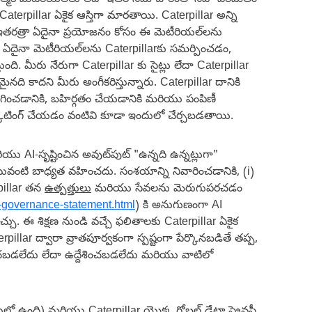
నాత్మక మెటీరియల్‌లు లేదా ఇతర సమాచారంతో సహా పరిమితం
, Caterpillar ఏకైక ఆస్తిగా మారతాయి. Caterpillar అన్ని
 ఇతరత్రా ఏదైనా ప్రయోజనం కోసం ఈ మెటీరియల్‌లను
ా ఏదైనా మెటీరియల్‌లను Caterpillarకు సమర్పించడం,
ది. మీరు నేరుగా Caterpillar కు సైట్లు లేదా Caterpillar
ది కాదని మీరు అంగీకరిస్తున్నారు. Caterpillar దానికి
గించడానికి, బహిర్గతం చేయడానికి మరియు పంపిణీ
కెటింగ్ చేయడం వంటివి కూడా ఇందులో చేర్చబడతాయి.
ు AI-సృష్టించిన అవుట్‌పుట్ "ఉన్నది ఉన్నట్లుగా"
వంటి బాధ్యత వహించదు. సంశయాన్ని నివారించడానికి, (i)
pillar తన
ఉత్పత్తులు
మరియు సేవలను మెరుగుపరచడం
a-governance-statement.html
) కి అనుగుణంగా AI
 ఈ శిక్షణ నుండి వచ్చే ఫలితాలకు Caterpillar ఏకైక
ar ద్వారా వ్రాతపూర్వకంగా స్పష్టంగా పేర్కొనబడితే తప్ప,
ించబడలేదు లేదా ఉద్దేశించబడలేదు మరియు వాటిలో