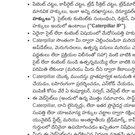
పేటెంట్ చట్టం, కాపీరైట్ చట్టం, ట్రేడ్ సీక్రెట్ చట్టం,
మానవిక హక్కులు, ఇంకా అన్ని దరఖాస్తులు, రెన్యూవల్‌
హక్కులు")
. సైట్‌లకు కంటెంట్‌కు సంబంధించి, డిజైన్,
హక్కులు ఇందులో ఉంటాయి
("Caterpillar IP")
.
ఏదైనా సైట్ లేదా కంటెంట్ విషయంలో మేధోసంపత్తి హక్కుల
Caterpillar సొంతంగా మీ ద్వారా చెల్లించబడినా మరియ
అప్‌డేట్‌లు, మెరుగుదలలు, ఉత్పన్న పనులు మరియు ఎవ
పద్ధతులు లేదా ప్రక్రియల విలీనంతో సహా) వంటి వాటికి అ
సైట్ లేదా కంటెంట్ నుండి ఉత్పన్నమయ్యే లేదా వాటికి
పరిమితి లేకుండా (మరియు మీరు దీని ద్వారా కేటాయ
Caterpillar యొక్క ముందస్తు వ్రాతపూర్వక అనుమతి లేకు
చేయడం, బహిరంగంగా ప్రదర్శించడం, ఎన్‌కోడ్ చేయడం,
పంపిణీ కోసం వేరే ఏ కంప్యూటర్, సర్వర్, వెబ్‌సైట్ 
ఈ వెబ్‌సైట్‌లు (అందులో ఉన్న మొత్తం సమాచారం, సాఫ్ట్
Caterpillar, దాని లైసెన్సర్లు, లేదా ఇతర ప్రొవైడర్ల యా
సంపత్తి లేదా యాజమాన్య హక్కుల చట్టాల ద్వారా రక్షి
యునైటెడ్ స్టేట్స్ మరియు అంతర్జాతీయ ట్రేడ్‌మార్క్,
గుర్తులలో దేనినైనా ఉపయోగించడం ఖచ్చితంగా నిషేధిం