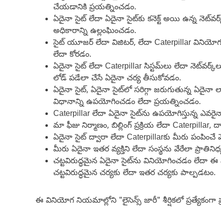
చేయడానికి ప్రయత్నించడం.
ఏదైనా సైట్ లేదా ఏదైనా సైట్‌కు కనెక్ట్ అయి ఉన్న నెట్‌వ
అధికారాన్ని ఉల్లంఘించడం.
సైట్ యూజర్ లేదా విజిటర్, లేదా Caterpillar వినియోగ
లేదా కోరడం.
ఏదైనా సైట్ లేదా Caterpillar సిస్టమ్‌లు లేదా నెట్‌వర్క్
లోడ్ పడేలా చేసే ఏదైనా చర్య తీసుకోవడం.
ఏదైనా సైట్, ఏదైనా సైట్‌లో సరిగ్గా జరుగుతున్న ఏదైనా ల
విధానాన్ని ఉపయోగించడం లేదా ప్రయత్నించడం.
Caterpillar లేదా ఏదైనా సైట్‌ను ఉపయోగిస్తున్న ఎవర
మా ఫీజు నిర్మాణం, బిల్లింగ్ ప్రక్రియ లేదా Caterpilla
ఏదైనా సైట్ ద్వారా లేదా Caterpillarకు మీరు పంపించ
మీరు ఏదైనా ఇతర వ్యక్తిని లేదా సంస్థను వేరేలా ప్రాతిని
చట్టవిరుద్ధమైన ఏదైనా సైట్‌ను వినియోగించడం లేదా
చట్టవిరుద్ధమైన చర్యకు లేదా ఇతర చర్యకు పాల్పడటం.
ఈ వినియోగ నియమాల్లోని "లైసెన్స్ జారీ" శీర్షికలో ప్రత్యేకంగా ప