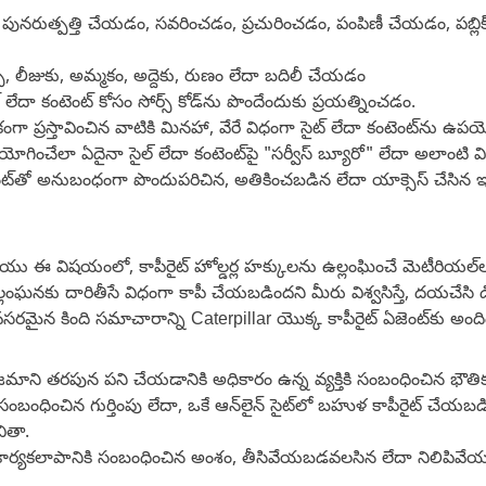
పునరుత్పత్తి చేయడం, సవరించడం, ప్రచురించడం, పంపిణీ చేయడం, పబ్లిక్
సెన్స్, లీజుకు, అమ్మకం, అద్దెకు, రుణం లేదా బదిలీ చేయడం
 లేదా కంటెంట్ కోసం సోర్స్ కోడ్‌ను పొందేందుకు ప్రయత్నించడం.
త్యేకంగా ప్రస్తావించిన వాటికి మినహా, వేరే విధంగా సైట్ లేదా కంటెంట్‌న
ు ఉపయోగించేలా ఏదైనా సైల్ లేదా కంటెంట్‌పై "సర్వీస్ బ్యూరో" లేదా అలాంట
దా కంటెంట్‌తో అనుబంధంగా పొందుపరిచిన, అతికించబడిన లేదా యాక్సెస్ చ
 మరియు ఈ విషయంలో, కాపీరైట్ హోల్డర్ల హక్కులను ఉల్లంఘించే మెటీరియల్‌ల
్లంఘనకు దారితీసే విధంగా కాపీ చేయబడిందని మీరు విశ్వసిస్తే, దయచేసి 
అవసరమైన కింది సమాచారాన్ని Caterpillar యొక్క కాపీరైట్ ఏజెంట్‌కు అంద
ని తరపున పని చేయడానికి అధికారం ఉన్న వ్యక్తికి సంబంధించిన భౌతిక ల
సంబంధించిన గుర్తింపు లేదా, ఒకే ఆన్‌లైన్ సైట్‌లో బహుళ కాపీరైట్ చేయబ
ితా.
 కార్యకలాపానికి సంబంధించిన అంశం, తీసివేయబడవలసిన లేదా నిలిపివేయబ