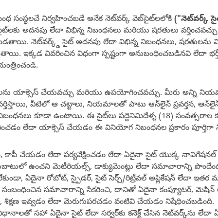
 సంస్థలచే నిర్వహించబడే అనేక నెట్‌వర్క్ వెబ్‌సైట్‌లలోకి
("నెట్‌వర్క్ స
ర్క్డ్ సైట్‌లకు అదనపు లేదా విభిన్న నిబంధనలు మరియు షరతులు వర్తించవచ్
యబడతాయి. నెట్‌వర్క్డ్ సైట్ అదనపు లేదా విభిన్న నిబంధనలు, షరతులన
చబడతాయి. ఇక్కడ వివరించిన విధంగా స్పష్టంగా అనుబంధించబడినవి లేదా
ియంత్రించండి.
ు యాక్సెస్ చేయవచ్చు మరియు ఉపయోగించవచ్చు. మీరు అన్ని నియమాలు
తిస్తాయి, వీటిలో ఆ చట్టాలు, నియమాలతో పాటు ఆన్‌లైన్ ప్రవర్తన, ఆన్‌లైన్ 
న నిబంధనలు కూడా ఉంటాయి. ఈ సైట్‌లు పద్దెనిమిదేళ్ళ (18) సంవత్సరాల
యోగించడం లేదా యాక్సెస్ చేయడం ఈ వినియోగ నిబంధనల ప్రకారం పూర్తిగ
 కాపీ చేయడం లేదా పర్యవేక్షించడం లేదా ఏదైనా సైట్ యొక్క నావిగేషనల్ స్ట
బాటులో ఉంచని మెటీరియల్స్, డాక్యుమెంట్లు లేదా సమాచారాన్ని పొందేంద
డా, ఏదైనా రోబోట్, స్పైడర్, సైట్ సెర్చ్/రిట్రీవల్ అప్లికేషన్ లేదా ఇతర 
బంధించిన సమాచారాన్ని సేకరించి, దానితో ఏదైనా కంప్యూటర్, మెషిన్ లెర్నింగ్,
డం, శిక్షణ ఇవ్వడం లేదా మెరుగుపరచడం వంటివి చేయడం నిషేధించబడింది.
విధానాలతో సహా ఏదైనా సైట్ లేదా సర్వర్‌కు కనెక్ట్ చేసిన నెట్‌వర్క్‌ను లేదా