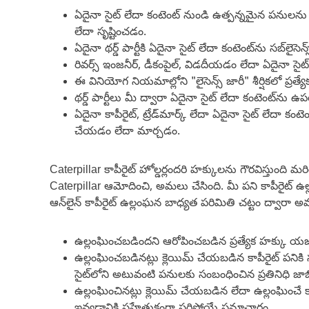
ఏదైనా సైట్ లేదా కంటెంట్ నుండి ఉత్పన్నమైన పనులను 
లేదా సృష్టించడం.
ఏదైనా థర్డ్ పార్టీకి ఏదైనా సైట్ లేదా కంటెంట్‌ను సబ్‌లై
రివర్స్ ఇంజనీర్, డీకంపైల్, విడదీయడం లేదా ఏదైనా సైట్
ఈ వినియోగ నియమాల్లోని "లైసెన్స్ జారీ" శీర్షికలో ప్ర
థర్డ్ పార్టీలు మీ ద్వారా ఏదైనా సైట్ లేదా కంటెంట్‌న
ఏదైనా కాపీరైట్, ట్రేడ్‌మార్క్ లేదా ఏదైనా సైట్ లే
చేయడం లేదా మార్చడం.
Caterpillar కాపీరైట్ హోల్డర్లందరి హక్కులను గౌరవిస్తుంది
Caterpillar ఆమోదించి, అమలు చేసింది. మీ పని కాపీరైట్ ఉల
ఆన్‌లైన్ కాపీరైట్ ఉల్లంఘన బాధ్యత పరిమితి చట్టం ద్వారా 
ఉల్లంఘించబడిందని ఆరోపించబడిన ప్రత్యేక హక్కు యజమా
ఉల్లంఘించబడినట్లు క్లెయిమ్ చేయబడిన కాపీరైట్ పనికి 
సైట్‌లోని అటువంటి పనులకు సంబంధించిన ప్రతినిధి జాబ
ఉల్లంఘించినట్లు క్లెయిమ్ చేయబడిన లేదా ఉల్లంఘించే