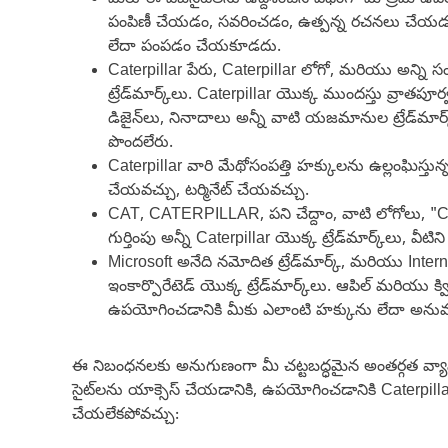
మీరు ఈ వెబ్‌సైట్‌లను ఉద్దేశించిన విధంగా మాత్రమే 
పంపిణీ చేయడం, సవరించడం, ఉత్పన్న రచనలు చేయడం, ఎ
లేదా పంపడం చేయకూడదు.
Caterpillar పేరు, Caterpillar లోగో, మరియు అన్ని సంబం
ట్రేడ్‌మార్క్‌లు. Caterpillar యొక్క ముందస్తు వ్రాత
డిజైన్‌లు, నినాదాలు అన్నీ వాటి యజమానుల ట్రేడ్‌మా
పొందలేరు.
Caterpillar వారి మేథోసంపత్తి హక్కులను ఉల్లంఘిస్తున్
చేయవచ్చు, టర్మినేట్ చేయవచ్చు.
CAT, CATERPILLAR, పని చేద్దాం, వాటి లోగోలు, "Ca
గుర్తింపు అన్నీ Caterpillar యొక్క ట్రేడ్‌మార్క్‌లు
Microsoft అనేది నమోదిత ట్రేడ్‌మార్క్, మరియు Intern
ఇంకార్పొరేటెడ్ యొక్క ట్రేడ్‌మార్క్‌లు. ఆపిల్ మరియు క్
ఉపయోగించడానికి మీకు ఎలాంటి హక్కును లేదా అనుమతి
ఈ నిబంధనలకు అనుగుణంగా మీ చట్టబద్ధమైన అంతర్గత వ్యా
సైట్‌లను యాక్సెస్ చేయడానికి, ఉపయోగించడానికి Caterpillar మ
చేయలేకపోవచ్చు: