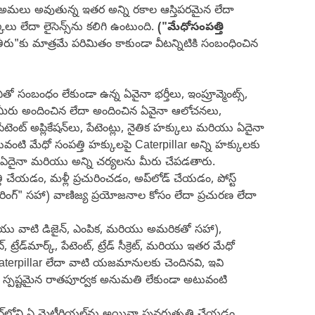
యాప్తంగా అమలు అవుతున్న ఇతర అన్ని రకాల ఆస్తిపరమైన లేదా
ు లేదా లైసెన్స్‌ను కలిగి ఉంటుంది.
("మేధోసంపత్తి
ే తీరు"కు మాత్రమే పరిమితం కాకుండా వీటన్నిటికి సంబంధించిన
సంబంధం లేకుండా ఉన్న ఏవైనా భర్తీలు, ఇంప్రూవ్మెంట్స్,
, మీరు అందించిన లేదా అందించిన ఏవైనా ఆలోచనలు,
ేటెంట్ అప్లికేషన్‌లు, పేటెంట్లు, నైతిక హక్కులు మరియు ఏదైనా
వంటి మేధో సంపత్తి హక్కులపై Caterpillar అన్ని హక్కులకు
న ఏదైనా మరియు అన్ని చర్యలను మీరు చేపడతారు.
ి చేయడం, మళ్లీ ప్రచురించడం, అప్‌లోడ్ చేయడం, పోస్ట్
ంగ్" సహా) వాణిజ్య ప్రయోజనాల కోసం లేదా ప్రచురణ లేదా
ో, మరియు వాటి డిజైన్, ఎంపిక, మరియు అమరికతో సహా),
రేడ్‌మార్క్, పేటెంట్, ట్రేడ్ సీక్రెట్, మరియు ఇతర మేధో
 Caterpillar లేదా వాటి యజమానులకు చెందినవి, ఇవి
ానికి స్పష్టమైన రాతపూర్వక అనుమతి లేకుండా అటువంటి