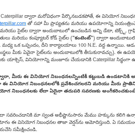
్ కోసం Caterpillar ద్వారా మరోవిధంగా పేర్కొనబడకపోతే, ఈ వినియోగ నిబ
erpillar.com
తో సహా మీ ప్రాప్యతను మరియు ఉపయోగాన్ని నియంత్రిం
 మరియు సైట్‌ల ద్వారా అందుబాటులో ఉంచబడిన అన్ని డేటా, టెక్స్ట్, గ్రాఫిక
ళాకృతులు మరియు కంప్యూటర్ కోడ్ సైట్‌ల (
"కంటెంట్"
) ద్వారా అందుబాటులో
క్. మధ్య ఒక ఒప్పందం, దీని కార్యాలయాలు 100 N.E. వద్ద ఉన్నాయి. ఆడ
్థలు మీకు ఏవైనా సైట్‌లను అందుబాటులోకి తీసుకురావచ్చు). ఈ ఉప
 యాక్సెస్, వినియోగాన్ని మంజూరు చేయడానికి Caterpillar సిద్ధంగా ఉ
రా, మీరు ఈ వినియోగ నిబంధనలన్నింటికీ కట్టుబడి ఉండటానికి అంగీక
 ఈ వినియోగ నిబంధనలలోకి ప్రవేశించగలరని మరియు మీరు ప్రాతినిధ్య
ియోగ నిబంధనలకు లేదా ఏదైనా తదుపరి సవరణకు అంగీకరించకుంటే, ఈ స
ా సవరించడానికి మా స్వంత అభీష్టానుసారం మేము హక్కును కలిగి ఉన్
యోగం ఈ వినియోగ నిబంధనల తాజా వెర్షన్‌ను ఆమోదిస్తుంది. ఏ సమయ
చేసి సమీక్షించండి.