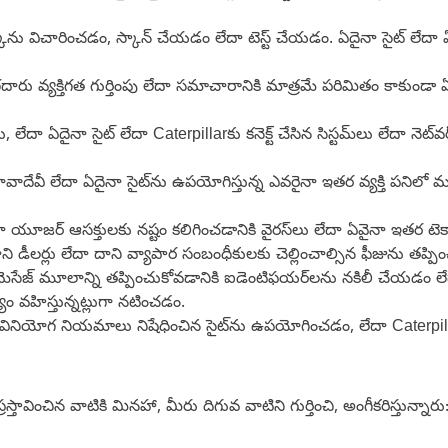
ర్క్‌ను విచారించడం, స్కాన్ చేయడం లేదా టెస్ట్ చేయడం. ఏదైనా సైట్ లేదా ఏదై
దారు వ్యక్తిగత గుర్తింపు లేదా సమాచారానికి మాత్రమే పరిమితం కాకుండా 
‌లు, లేదా ఏదైనా సైట్ లేదా Caterpillarకు కనెక్ట్ చేసిన సిస్టమ్‌లు లేదా నె
ావాదేవీ లేదా ఏదైనా సైట్‌ను ఉపయోగిస్తున్న ఎవరైనా ఇతర వ్యక్తి పనిలో మధ్య
ైనా యూజర్ ఆసక్తులకు నష్టం కలిగించడానికి వైరస్‌లు లేదా ఏవైనా ఇతర ట
r, దాని డీలర్లు లేదా దాని వ్యాపార సంబంధీకులకు చెల్లించాల్సిన ఫీజును త
ే మెసేజ్ మూలాన్ని తప్పించుకోవడానికి ఐడెంటిఫయర్‌లను నకిలీ చేయడం లే
ధ్యం వహిస్తున్నట్లుగా నటించడం.
 ఈ వినియోగ నియమాలు నిషేధించిన సైట్‌ను ఉపయోగించడం, లేదా Caterpi
్రస్తావించిన వాటికి మినహా, మీరు దిగువ వాటిని గుర్తించి, అంగీకరిస్తున్నారు