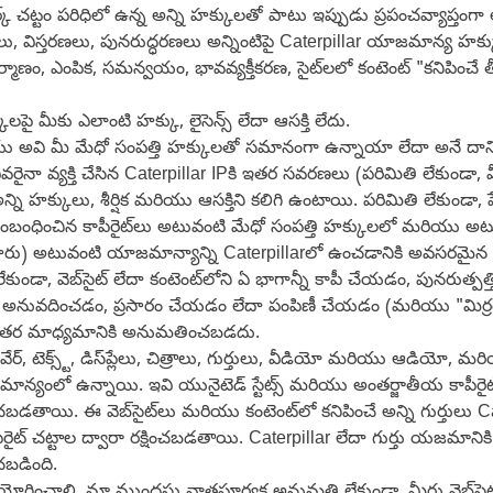
 ట్రేడ్‌మార్క్ చట్టం పరిధిలో ఉన్న అన్ని హక్కులతో పాటు ఇప్పుడు ప్రపంచవ్
లు, విస్తరణలు, పునరుద్ధరణలు అన్నింటిపై Caterpillar యాజమాన్య హక్కుల
 నిర్మాణం, ఎంపిక, సమన్వయం, భావవ్యక్తీకరణ, సైట్‌లలో కంటెంట్ "కనిపించ
పై మీకు ఎలాంటి హక్కు, లైసెన్స్ లేదా ఆసక్తి లేదు.
ు అవి మీ మేధో సంపత్తి హక్కులతో సమానంగా ఉన్నాయా లేదా అనే దానితో 
రైనా వ్యక్తి చేసిన Caterpillar IPకి ఇతర సవరణలు (పరిమితి లేకుండా
న్ని హక్కులు, శీర్షిక మరియు ఆసక్తిని కలిగి ఉంటాయి. పరిమితి లేకుండా, ప
 సంబంధించిన కాపీరైట్‌లు అటువంటి మేధో సంపత్తి హక్కులలో మరియు అటు
ిస్తారు) అటువంటి యాజమాన్యాన్ని Caterpillarలో ఉంచడానికి అవసరమై
ండా, వెబ్‌సైట్ లేదా కంటెంట్‌లోని ఏ భాగాన్నీ కాపీ చేయడం, పునరుత్పత్త
 అనువదించడం, ప్రసారం చేయడం లేదా పంపిణీ చేయడం (మరియు "మిర్రరి
లేదా ఇతర మాధ్యమానికి అనుమతించబడదు.
‌వేర్, టెక్స్ట్, డిస్‌ప్లేలు, చిత్రాలు, గుర్తులు, వీడియో మరియు ఆడియ
జమాన్యంలో ఉన్నాయి. ఇవి యునైటెడ్ స్టేట్స్ మరియు అంతర్జాతీయ కాపీరైట్, ట్
ంచబడతాయి. ఈ వెబ్‌సైట్‌లు మరియు కంటెంట్‌లో కనిపించే అన్ని గుర్తులు
 కాపీరైట్ చట్టాల ద్వారా రక్షించబడతాయి. Caterpillar లేదా గుర్తు యజమ
చబడింది.