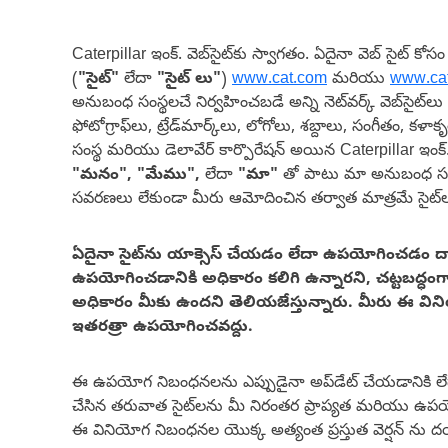
Caterpillar ఇంక్. వెబ్‌సైట్‌కు స్వాగతం. ఏదైనా వెబ్ సైట
(
"సైట్"
లేదా
"సైట్ లు"
)
www.cat.com
మరియు
www.cat
అనుబంధ సంస్థలచే నిర్వహించబడే అన్ని నెట్‌వర్క్ వెబ్‌సైట్‌లు
ఫోటోగ్రాఫ్‌లు, ట్రేడ్‌మార్క్‌లు, లోగోలు, శబ్దాలు, సంగీతం, క
సంస్థ మరియు డెలావేర్ కార్పొరేషన్ అయిన Caterpillar ఇం
"మనం", "మేము",
లేదా
"మా"
తో పాటు మా అనుబంధ సంస
సవరణలు లేకుండా మీరు ఆమోదించిన తర్వాత మాత్రమే సైట్‌లకు
ఏదైనా సైట్‌ను యాక్సెస్ చేయడం లేదా ఉపయోగించడం ద్వా
ఉపయోగించడానికి అధికారం కలిగి ఉన్నారని, చట్టబద్ధంగా
అధికారం మీకు ఉందని తెలియజేస్తున్నారు. మీరు ఈ విన
ఇతరత్రా ఉపయోగించవద్దు.
ఈ ఉపయోగ నిబంధనలను ఎప్పుడైనా అప్‌డేట్ చేయడానికి లేద
చేసిన తరువాత సైట్‌లను మీ నిరంతర ప్రాప్యత మరియు ఉప
ఈ వినియోగ నిబంధనల యొక్క అత్యంత ప్రస్తుత వెర్షన్ ను దయ