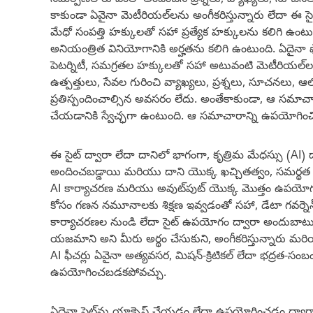
సమర్పణల రూపంలో అందించిన ప్రశ్నలు, వ్యాఖ్యలు, సూచనల
కాకుండా ఏవైనా మెటీరియల్‌లను అంగీకరిస్తున్నారు లేదా ఈ సైట్
మేధో సంపత్తి హక్కులతో సహా ప్రత్యేక హక్కులను కలిగి ఉ
అనియంత్రిత వినియోగానికి అర్హతను కలిగి ఉంటుంది. ఏదైనా
పెటర్నిటీ, సమగ్రతల హక్కులతో సహా అటువంటి మెటీరియల్‌లలో ఏద
ఉత్పత్తులు, సేవల గురించి వ్యాఖ్యలు, ప్రశ్నలు, సూచనలు, 
ప్రతిస్పందించాల్సిన అవసరం లేదు. అంతేకాకుండా, ఆ సమాచా
చేయడానికి స్వేచ్ఛగా ఉంటుంది. ఆ సమాచారాన్ని ఉపయోగిం
ఈ సైట్ ద్వారా లేదా దానిలో భాగంగా, కృత్రిమ మేధస్సు (AI)
అందించబడ్డాయి మరియు దాని యొక్క ఖచ్చితత్వం, సమర్థత ల
AI కార్యాచరణ మరియు అవుట్‌పుట్ యొక్క మొత్తం ఉపయో
కోసం గణన నమూనాలకు శిక్షణ ఇవ్వడంతో సహా, డేటా గవర్నెన్స్ 
కార్యాచరణల నుండి లేదా సైట్ ఉపయోగం ద్వారా అందుబాటులో
యజమాని అని మీరు అర్థం చేసుకుని, అంగీకరిస్తున్నారు మరి
AI ఫీచర్లు ఏవైనా అత్యవసర, మిషన్-క్రిటికల్ లేదా భద్ర
ఉపయోగించబడకపోవచ్చు.