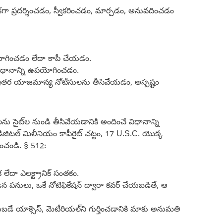
‌గా ప్రదర్శించడం, స్వీకరించడం, మార్చడం, అనువదించడం
ు ఉపయోగించడం లేదా కాపీ చేయడం.
ి విధానాన్ని ఉపయోగించడం.
ేసిన ఇతర యాజమాన్య నోటీసులను తీసివేయడం, అస్పష్టం
ను సైట్‌ల నుండి తీసివేయడానికి అందించే విధానాన్ని
డిజిటల్ మిలీనియం కాపీరైట్ చట్టం, 17 U.S.C. యొక్క
ించండి. § 512:
ేదా ఎలక్ట్రానిక్ సంతకం.
డిన పనులు, ఒకే నోటిఫికేషన్ ద్వారా కవర్ చేయబడితే, ఆ
డే యాక్సెస్, మెటీరియల్‌ని గుర్తించడానికి మాకు అనుమతి