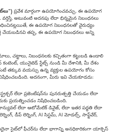
ైట్‌లు")
ప్రవేశ మార్గంగా ఉపయోగించవచ్చు. ఈ ఉపయోగ
చు. వర్తిస్తే, అటువంటి అదనపు లేదా భిన్నమైన నిబంధనలు
ు విధించినట్లయితే, ఈ ఉపయోగ నిబంధనలతో వైరుధ్యం
 భర్తీ చేయబడినవి తప్ప, ఈ ఉపయోగ నిబంధనలు అన్ని
, చట్టాలు, నిబంధనలకు కచ్చితంగా కట్టుబడి ఉండాలి
కంటెంట్, యునైటెడ్ స్టేట్స్ నుండి మీ దేశానికి, మీ దేశం
 కంటే తక్కువ వయస్సు ఉన్న వ్యక్తుల ఉపయోగం కోసం
ా నిషేధించబడింది. అదనంగా, మీరు ఇవి చేయకూడదు:
్రక్చర్ లేదా ప్రజెంటేషన్‌ను పునరుత్పత్తి చేయడం లేదా
ుకు ప్రయత్నించడం నిషేధించబడింది.
మాన్యువల్ లేదా ఆటోమేటిక్ డివైజ్, లేదా ఇతర పద్ధతి లేదా
 డీప్ లెర్నింగ్, AI సిస్టమ్, AI మోడల్స్, సాఫ్ట్‌వేర్,
 ఏదైనా సైట్‌లో ఫీచర్‌ను లేదా భాగాన్ని అనధికారికంగా యాక్సెస్