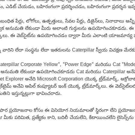
ఉపయోగించాలి. మా ముందస్తు వ్రాతపూర్వక అనుమతి లేకుండా, మీరు వెబ్‌స
డిట్ చేయడం, బహిరంగంగా ప్రదర్శించడం, బహిరంగంగా ప్రదర్శన ఇవ్వడం
ధిత పేర్లు, లోగోలు, ఉత్పత్తులు, సేవల పేర్లు, డిజైన్‌లు, నినాదాలు అన్
పూర్వక అనుమతి లేకుండా మీరు అలాంటి గుర్తులను ఉపయోగించకూడదు. ఈ వెబ్‌స
ర్క్‌లు. ఈ వెబ్‌సైట్‌ను ఉపయోగించడం ద్వారా మీరు ఎలాంటి యాజమాన్య హ
న వారిని లేదా సంస్థను లేదా ఇతరులను Caterpillar స్వీయ విచక్షణ మేరకు, స
terpillar Corporate Yellow", "Power Edge" మరియు Cat "Modern Hex"
, వీటిని అనుమతి లేకుండా ఉపయోగించకూడదు Cat మరియు Caterpillar అనేవి 
et Explorer అనేది Microsoft Corporation యొక్క ట్రేడ్‌మార్క్. అక్రోబా
విక్‌టైమ్ అనేవి ఆపిల్ కంప్యూటర్ ఇంక్ యొక్క ట్రేడ్‌మార్క్‌లు. ఈ వెబ్‌సైట
ని ఇస్తున్నట్లుగా భావించరాదు.
పార ప్రయోజనాల కోసం ఈ వినియోగ నియమాలతో స్థిరంగా లేని ప్రయోజన
ీకు పరిమిత, ప్రత్యేకం కాని, బదిలీ చేయలేని, కేటాయించలేని లైసెన్స్‌ను (