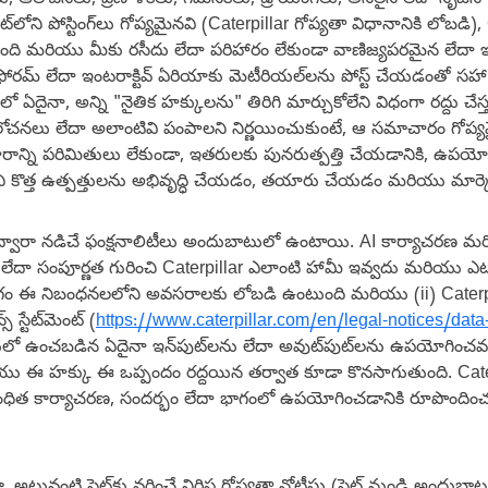
ు, ఆలోచనలు, ప్రణాళికలు, గమనికలు, డ్రాయింగ్‌లు, అసలైన లేదా సృజ
‌లోని పోస్టింగ్‌లు గోప్యమైనవి (Caterpillar గోప్యతా విధానానికి లోబడి)
ంటుంది మరియు మీకు రసీదు లేదా పరిహారం లేకుండా వాణిజ్యపరమైన లేదా
 ఫోరమ్ లేదా ఇంటరాక్టివ్ ఏరియాకు మెటీరియల్‌లను పోస్ట్ చేయడంతో సహ
ైనా, అన్ని "నైతిక హక్కులను" తిరిగి మార్చుకోలేని విధంగా రద్దు చేస్తుం
ఆలోచనలు లేదా అలాంటివి పంపాలని నిర్ణయించుకుంటే, ఆ సమాచారం గోప్యమైన
రాన్ని పరిమితులు లేకుండా, ఇతరులకు పునరుత్పత్తి చేయడానికి, ఉపయో
చి కొత్త ఉత్పత్తులను అభివృద్ధి చేయడం, తయారు చేయడం మరియు మార్
 ద్వారా నడిచే ఫంక్షనాలిటీలు అందుబాటులో ఉంటాయి. AI కార్యాచరణ మరియ
ేదా సంపూర్ణత గురించి Caterpillar ఎలాంటి హామీ ఇవ్వదు మరియు ఎటు
గం ఈ నిబంధనలలోని అవసరాలకు లోబడి ఉంటుంది మరియు (ii) Cater
స్టేట్‌మెంట్ (
https://www.caterpillar.com/en/legal-notices/dat
 ఉంచబడిన ఏదైనా ఇన్‌పుట్‌లను లేదా అవుట్‌పుట్‌లను ఉపయోగించవచ్చు.
యు ఈ హక్కు ఈ ఒప్పందం రద్దయిన తర్వాత కూడా కొనసాగుతుంది. Caterpill
త-సంబంధిత కార్యాచరణ, సందర్భం లేదా భాగంలో ఉపయోగించడానికి రూపొంద