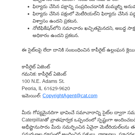
ఇవ్వడానికి సహేతుకంగా సరిపోయే సమాచారం.
ఫిర్యాదు చేసిన పక్షాన్ని సంప్రదించడానికి మమ్మల్ని
ఫిర్యాదు చేసిన పక్షంలో మెటీరియల్‌ని ఫిర్యాదు చేసిన
విశ్వాసం ఉందని ప్రకటన.
నోటిఫికేషన్‌లోని సమాచారం ఖచ్చితమైనదని, అబద్ధ సాక్
అధికారం ఉందని ప్రకటన.
ఈ సైట్‌లపై లేదా దానికి సంబంధించిన కాపీరైట్ ఉల్లంఘన క్లెయి
కాపీరైట్ ఏజెంట్
గమనిక: కాపీరైట్ ఏజెంట్
100 N.E. Adams St.
Peoria, IL 61629-9620
ఇమెయిల్:
CopyrightAgent@cat.com
మీరు గోప్యమైనదిగా భావించే సమాచారాన్ని సైట్‌ల ద్వారా సమర్ప
Caterpillarతో వ్రాతపూర్వక ఒప్పందంలో స్పష్టంగా అందించబ
అభీష్టానుసారం మీరు సమర్పించిన ఏవైనా మెటీరియల్‌లను త