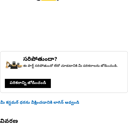
సరిపోతుందా?
ఈ పార్ట్ సరిపోతుందో లేదో చూడటానికి మీ పరికరాలను జోడించండి.
పరికరాన్ని జోడించండి
మీ కస్టమర్ ధరను వీక్షించడానికి లాగిన్ అవ్వండి
వివరణ