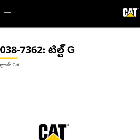
038-7362
: టిల్ట్ G
బ్రాండ్: Cat