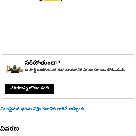
సరిపోతుందా?
ఈ పార్ట్ సరిపోతుందో లేదో చూడటానికి మీ పరికరాలను జోడించండి.
పరికరాన్ని జోడించండి
మీ కస్టమర్ ధరను వీక్షించడానికి లాగిన్ అవ్వండి
వివరణ