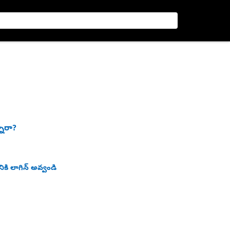
నారా?
ికి లాగిన్ అవ్వండి