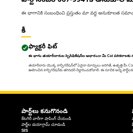
పార్ట్ నంబర్
067-9941
కి అనుకూల మ
ఈ భాగానికి సంబంధించి ప్రస్తుతం మా వద్ద అనుకూలత సమాచ
కీ
ఫ్యాక్టరీ ఫిట్
ఈ భాగం తయారీదారుల స్పెసిఫికేషన్‌ల ఆధారంగా మీ Cat పరికరాలకు
తయారీదారు యొక్క కాన్ఫిగరేషన్‌లో ఏవైనా మార్పులు జరిగితే, ఉత్పత్తి మీ C
ఊహించిన కాన్ఫిగరేషన్‌కు తగినదని నిర్ధారించుకోవాలి. ఈ సూచిక అన్ని పార్ట
పార్ట్‌లు కనుగొనండి
కేటగిరీ వారీగా షాపింగ్ చేయండి
పార్ట్‌ల డయాగ్రామ్ చూడండి
SIS