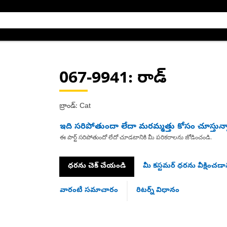
067-9941
: రాడ్
బ్రాండ్: Cat
ఇది సరిపోతుందా లేదా మరమ్మత్తు కోసం చూస్తున్
ఈ పార్ట్ సరిపోతుందో లేదో చూడటానికి మీ పరికరాలను జోడించండి.
ధరను చెక్ చేయండి
మీ కస్టమర్ ధరను వీక్షించడాన
వారంటీ సమాచారం
రిటర్న్ విధానం