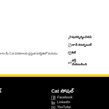
పునర్నిర్మించినవి
నాన్-రిటర్నబుల్
కిట్
ాగం మీ Cat పరికరాలకు ప్రస్తుత పరిస్థితిలో మరియు
భర్తీ
చేయబడింది
్
Cat సోషల్
Facebook
LinkedIn
YouTube