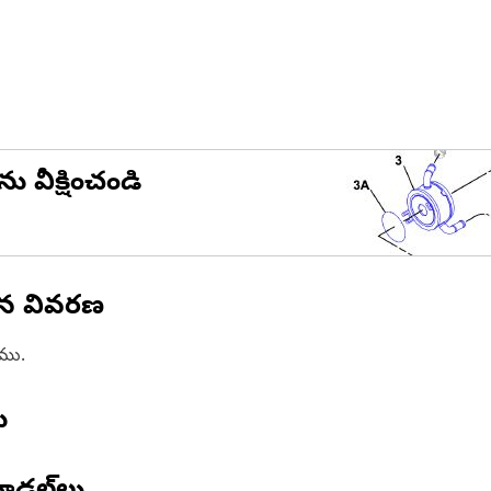
ను వీక్షించండి
ిన వివరణ
ాము.
ు