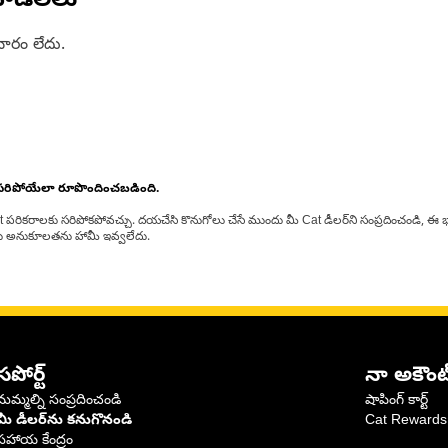
ోడల్‌లు
ారం లేదు.
 సరిపోయేలా రూపొందించబడింది.
at పరికరాలకు సరిపోకపోవచ్చు. దయచేసి కొనుగోలు చేసే ముందు మీ Cat డీలర్‌ని సంప్రదించండి, ఈ భ
్‌లకు అనుకూలతను హామీ ఇవ్వలేదు.
సపోర్ట్
నా అకౌంట
మమ్మల్ని సంప్రదించండి
షాపింగ్ కార్ట్
మీ డీలర్‌ను కనుగొనండి
Cat Rewards
సహాయ కేంద్రం