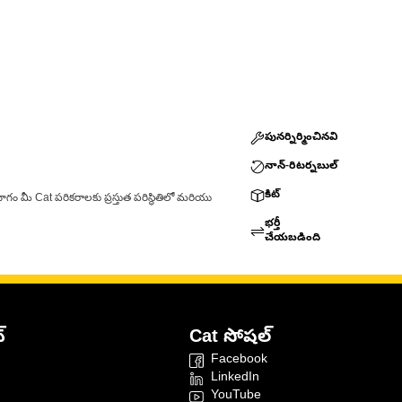
పునర్నిర్మించినవి
నాన్-రిటర్నబుల్
కిట్
ాగం మీ Cat పరికరాలకు ప్రస్తుత పరిస్థితిలో మరియు
భర్తీ
చేయబడింది
్
Cat సోషల్
Facebook
LinkedIn
YouTube