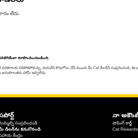
ోడల్‌లు
ారం లేదు.
 సరిపోయేలా రూపొందించబడింది.
at పరికరాలకు సరిపోకపోవచ్చు. దయచేసి కొనుగోలు చేసే ముందు మీ Cat డీలర్‌ని సంప్రదించండి, ఈ భ
్‌లకు అనుకూలతను హామీ ఇవ్వలేదు.
సపోర్ట్
నా అకౌంట
మమ్మల్ని సంప్రదించండి
షాపింగ్ కార్ట్
మీ డీలర్‌ను కనుగొనండి
Cat Rewards
సహాయ కేంద్రం