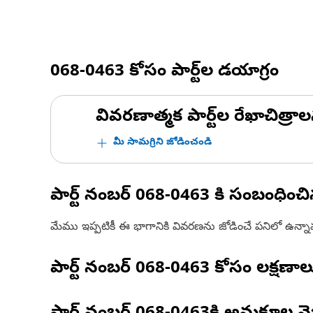
068-0463
కోసం పార్ట్‌ల డయాగ్రం
వివరణాత్మక పార్ట్‌ల రేఖాచిత్రాల
మీ సామగ్రిని జోడించండి
పార్ట్ నంబర్
068-0463
కి సంబంధించ
మేము ఇప్పటికీ ఈ భాగానికి వివరణను జోడించే పనిలో ఉన్న
పార్ట్ నంబర్
068-0463
కోసం లక్షణాల