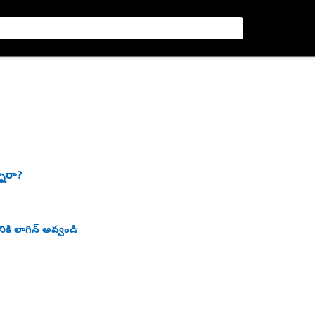
నారా?
ికి లాగిన్ అవ్వండి