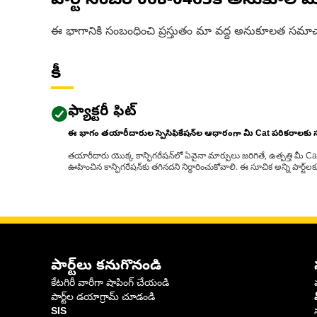
పార్ట్ నంబర్
068-0463
కి అనుకూల మ
ఈ భాగానికి సంబంధించి ప్రస్తుతం మా వద్ద అనుకూలత సమాచ
కీ
ఫ్యాక్టరీ ఫిట్
ఈ భాగం తయారీదారుల స్పెసిఫికేషన్‌ల ఆధారంగా మీ Cat పరికరాలకు
తయారీదారు యొక్క కాన్ఫిగరేషన్‌లో ఏవైనా మార్పులు జరిగితే, ఉత్పత్తి మీ C
ఊహించిన కాన్ఫిగరేషన్‌కు తగినదని నిర్ధారించుకోవాలి. ఈ సూచిక అన్ని పార్ట
పార్ట్‌లు కనుగొనండి
కేటగిరీ వారీగా షాపింగ్ చేయండి
పార్ట్‌ల డయాగ్రామ్ చూడండి
SIS