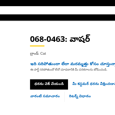
068-0463
: వాషర్
బ్రాండ్: Cat
ఇది సరిపోతుందా లేదా మరమ్మత్తు కోసం చూస్తున్
ఈ పార్ట్ సరిపోతుందో లేదో చూడటానికి మీ పరికరాలను జోడించండి.
ధరను చెక్ చేయండి
మీ కస్టమర్ ధరను వీక్షించడాన
వారంటీ సమాచారం
రిటర్న్ విధానం