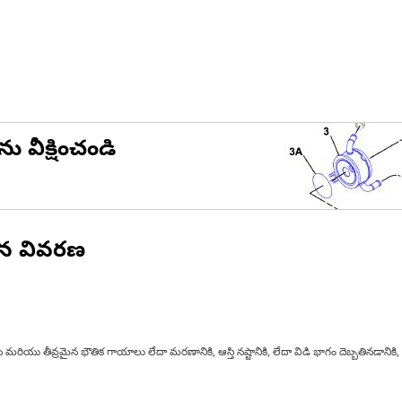
ను వీక్షించండి
ిన వివరణ
 మరియు తీవ్రమైన భౌతిక గాయాలు లేదా మరణానికి, ఆస్తి నష్టానికి, లేదా విడి భాగం దెబ్బతినడానిక