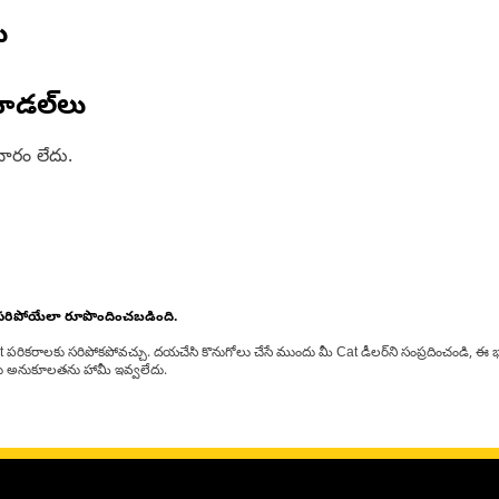
ు
ోడల్‌లు
ారం లేదు.
 సరిపోయేలా రూపొందించబడింది.
at పరికరాలకు సరిపోకపోవచ్చు. దయచేసి కొనుగోలు చేసే ముందు మీ Cat డీలర్‌ని సంప్రదించండి, ఈ భ
్‌లకు అనుకూలతను హామీ ఇవ్వలేదు.