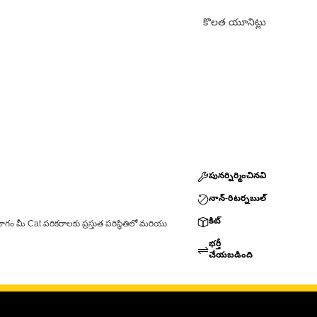
కొలత యూనిట్లు
పునర్నిర్మించినవి
నాన్-రిటర్నబుల్
కిట్
ాగం మీ Cat పరికరాలకు ప్రస్తుత పరిస్థితిలో మరియు
భర్తీ
చేయబడింది