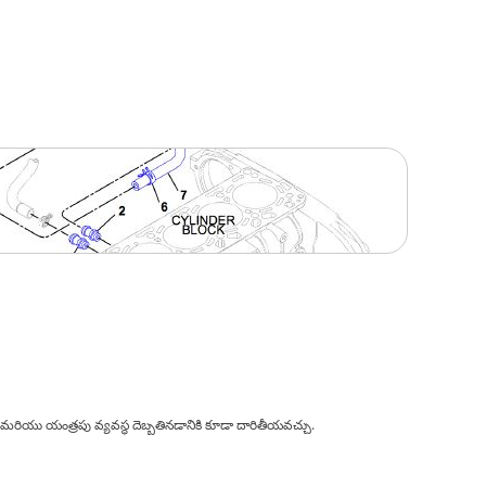
ి, మరియు యంత్రపు వ్యవస్థ దెబ్బతినడానికి కూడా దారితీయవచ్చు.