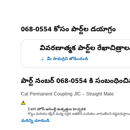
068-0554
కోసం పార్ట్‌ల డయాగ్రం
వివరణాత్మక పార్ట్‌ల రేఖాచిత్రాల
మీ సామగ్రిని జోడించండి
పార్ట్ నంబర్
068-0554
కి సంబంధించ
Cat Permanent Coupling JIC – Straight Male
Cat® హోస్ అసెంబ్లీ ఉత్పత్తుల హెచ్చరిక
గొట్టం మరియు కప్లిన్ మధ్య సరైన జతలేని ఎంపికలు వారంటీలని నష్టపరుస్తాయి
మరిన్ని చూడండి