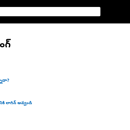
ింగ్
నారా?
ికి లాగిన్ అవ్వండి