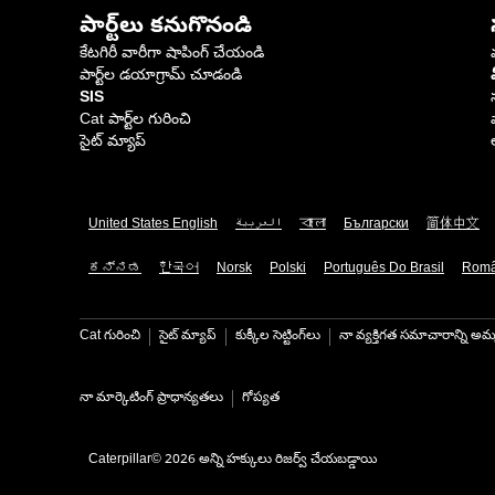
పార్ట్‌లు కనుగొనండి
కేటగిరీ వారీగా షాపింగ్ చేయండి
పార్ట్‌ల డయాగ్రామ్ చూడండి
SIS
Cat పార్ట్‌ల గురించి
సైట్ మ్యాప్
United States English
العربية
বাংলা
Български
简体中文
ಕನ್ನಡ
한국어
Norsk
Polski
Português Do Brasil
Rom
Cat గురించి
సైట్ మ్యాప్
కుక్కీల సెట్టింగ్‌లు
నా వ్యక్తిగత సమాచారాన్ని అమ్
నా మార్కెటింగ్ ప్రాధాన్యతలు
గోప్యత
Caterpillar© 2026 అన్ని హక్కులు రిజర్వ్ చేయబడ్డాయి