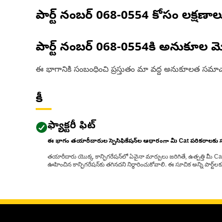
పార్ట్ నంబర్
068-0554
కోసం లక్షణాల
పార్ట్ నంబర్
068-0554
కి అనుకూల మ
ఈ భాగానికి సంబంధించి ప్రస్తుతం మా వద్ద అనుకూలత సమాచ
కీ
ఫ్యాక్టరీ ఫిట్
ఈ భాగం తయారీదారుల స్పెసిఫికేషన్‌ల ఆధారంగా మీ Cat పరికరాలకు
తయారీదారు యొక్క కాన్ఫిగరేషన్‌లో ఏవైనా మార్పులు జరిగితే, ఉత్పత్తి మీ C
ఊహించిన కాన్ఫిగరేషన్‌కు తగినదని నిర్ధారించుకోవాలి. ఈ సూచిక అన్ని పార్ట