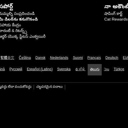
సపోర్ట్
నా అకౌంట
మమ్మల్ని సంప్రదించండి
షాపింగ్ కార్ట్
మీ డీలర్‌ను కనుగొనండి
Cat Rewards
సహాయ కేంద్రం
వారంటీ & రిటర్న్స్
ఆర్డర్ యొక్క స్టేటస్ ఎంక్వయిరీ
繁體中文
Čeština
Dansk
Nederlands
Suomi
Français
Deutsch
Ελ
ână
Русский
Español (Latino)
Svenska
தமிழ்
తెలుగు
ไทย
Türkçe
మవద్దు లేదా పంచుకోవద్దు
చట్టపరమైన పదాలు