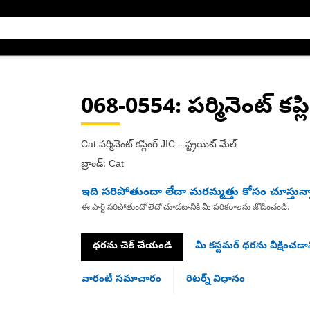
068-0554
: పర్మినెంట్ కప్ల
Cat పర్మినెంట్ కప్లింగ్ JIC – స్ట్రయిట్ మేల్
బ్రాండ్: Cat
ఇది సరిపోతుందా లేదా మరమ్మత్తు కోసం చూస్తున్
ఈ పార్ట్ సరిపోతుందో లేదో చూడటానికి మీ పరికరాలను జోడించండి.
ధరను చెక్ చేయండి
మీ కస్టమర్ ధరను వీక్షించడాన
వారంటీ సమాచారం
రిటర్న్ విధానం