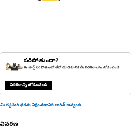
సరిపోతుందా?
ఈ పార్ట్ సరిపోతుందో లేదో చూడటానికి మీ పరికరాలను జోడించండి.
పరికరాన్ని జోడించండి
మీ కస్టమర్ ధరను వీక్షించడానికి లాగిన్ అవ్వండి
వివరణ