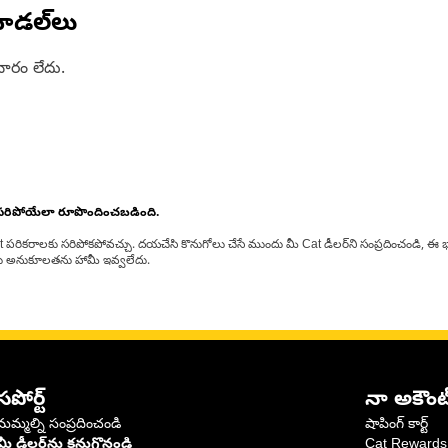
ోడల్‌లు
ారం లేదు.
 సరిపోయేలా రూపొందించబడింది.
at పరికరాలకు సరిపోకపోవచ్చు. దయచేసి కొనుగోలు చేసే ముందు మీ Cat డీలర్‌ని సంప్రదించండి, ఈ భ
్‌లకు అనుకూలతను హామీ ఇవ్వలేదు.
సపోర్ట్
నా అకౌంట
మమ్మల్ని సంప్రదించండి
షాపింగ్ కార్ట్
మీ డీలర్‌ను కనుగొనండి
Cat Rewards