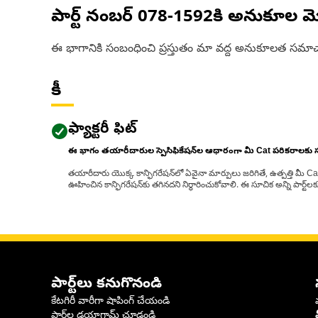
పార్ట్ నంబర్
078-1592
కి అనుకూల మ
ఈ భాగానికి సంబంధించి ప్రస్తుతం మా వద్ద అనుకూలత సమాచ
కీ
ఫ్యాక్టరీ ఫిట్
ఈ భాగం తయారీదారుల స్పెసిఫికేషన్‌ల ఆధారంగా మీ Cat పరికరాలకు
తయారీదారు యొక్క కాన్ఫిగరేషన్‌లో ఏవైనా మార్పులు జరిగితే, ఉత్పత్తి మీ C
ఊహించిన కాన్ఫిగరేషన్‌కు తగినదని నిర్ధారించుకోవాలి. ఈ సూచిక అన్ని పార్ట
పార్ట్‌లు కనుగొనండి
కేటగిరీ వారీగా షాపింగ్ చేయండి
పార్ట్‌ల డయాగ్రామ్ చూడండి