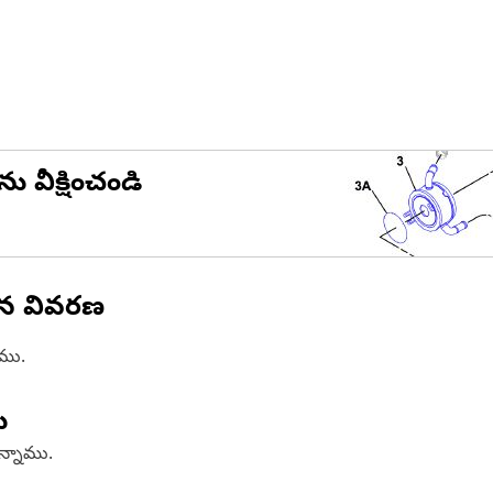
ను వీక్షించండి
ిన వివరణ
ాము.
ు
ఉన్నాము.