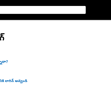
గ్
నారా?
ికి లాగిన్ అవ్వండి