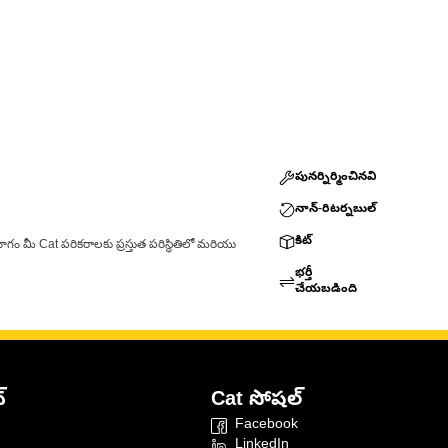
పునర్నిర్మించినవి
నాన్-రిటర్నబుల్
కిట్
ాగం మీ Cat పరికరాలకు ప్రస్తుత పరిస్థితిలో మరియు
భర్తీ
చేయబడింది
్
Cat సోషల్
Facebook
LinkedIn