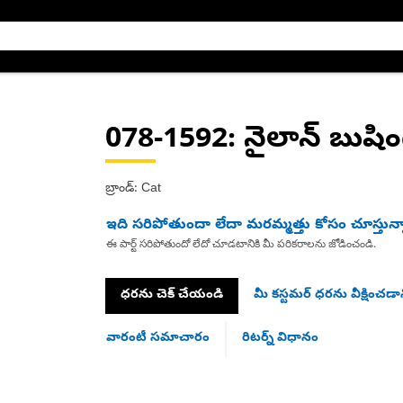
078-1592
: నైలాన్ బుషిం
బ్రాండ్: Cat
ఇది సరిపోతుందా లేదా మరమ్మత్తు కోసం చూస్తున్
ఈ పార్ట్ సరిపోతుందో లేదో చూడటానికి మీ పరికరాలను జోడించండి.
ధరను చెక్ చేయండి
మీ కస్టమర్ ధరను వీక్షించడాన
వారంటీ సమాచారం
రిటర్న్ విధానం