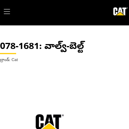
078-1681
: వాల్వ్-బెల్ట్
బ్రాండ్: Cat