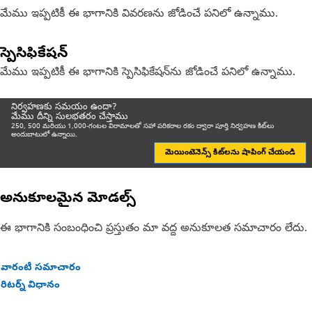
మేము ఇప్పటికీ ఈ భాగానికి వివరణను జోడించే పనిలో ఉన్నాము.
స్పెసిఫికేషన్
మేము ఇప్పటికీ ఈ భాగానికి స్పెసిఫికేషన్‌ను జోడించే పనిలో ఉన్నాము.
నిర్వహణకు సమయం ఉందా?
మేము దీన్ని సులభతరం చేస్తాము
250, 500 మరియు 1,000-గంటల విరామాలతో సహా పరికరాల రకం ద్వారా పూర్తి నిర్వహణ కిట్‌లు
అందుబాటులో ఉన్నాయి.
మెయింటెనెన్స్ కిట్‌లను షాపింగ్ చేయండి
అనుకూలమైన మోడల్స్
ఈ భాగానికి సంబంధించి ప్రస్తుతం మా వద్ద అనుకూలత సమాచారం లేదు.
వారంటీ సమాచారం
రిటర్న్ విధానం