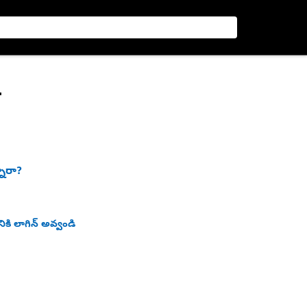
నారా?
ికి లాగిన్ అవ్వండి