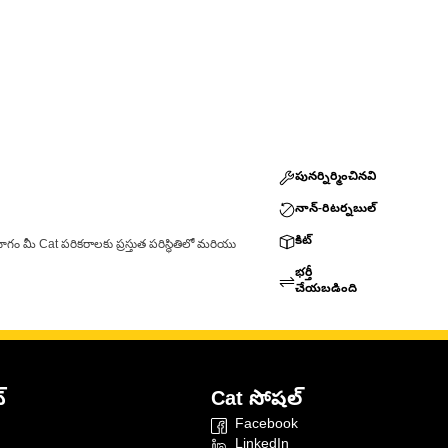
పునర్నిర్మించినవి
నాన్-రిటర్నబుల్
కిట్
ాగం మీ Cat పరికరాలకు ప్రస్తుత పరిస్థితిలో మరియు
భర్తీ
చేయబడింది
్
Cat సోషల్
Facebook
LinkedIn