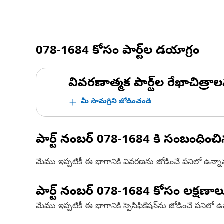
078-1684
కోసం పార్ట్‌ల డయాగ్రం
వివరణాత్మక పార్ట్‌ల రేఖాచిత్రాల
మీ సామగ్రిని జోడించండి
పార్ట్ నంబర్
078-1684
కి సంబంధించ
మేము ఇప్పటికీ ఈ భాగానికి వివరణను జోడించే పనిలో ఉన్న
పార్ట్ నంబర్
078-1684
కోసం లక్షణాల
మేము ఇప్పటికీ ఈ భాగానికి స్పెసిఫికేషన్‌ను జోడించే పనిలో 