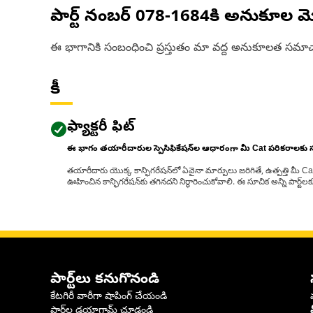
పార్ట్ నంబర్
078-1684
కి అనుకూల మ
ఈ భాగానికి సంబంధించి ప్రస్తుతం మా వద్ద అనుకూలత సమాచ
కీ
ఫ్యాక్టరీ ఫిట్
ఈ భాగం తయారీదారుల స్పెసిఫికేషన్‌ల ఆధారంగా మీ Cat పరికరాలకు
తయారీదారు యొక్క కాన్ఫిగరేషన్‌లో ఏవైనా మార్పులు జరిగితే, ఉత్పత్తి మీ C
ఊహించిన కాన్ఫిగరేషన్‌కు తగినదని నిర్ధారించుకోవాలి. ఈ సూచిక అన్ని పార్ట
పార్ట్‌లు కనుగొనండి
కేటగిరీ వారీగా షాపింగ్ చేయండి
పార్ట్‌ల డయాగ్రామ్ చూడండి