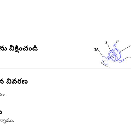
ను వీక్షించండి
ిన వివరణ
ాము.
ు
ఉన్నాము.