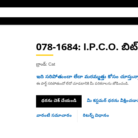
078-1684
: I.P.C.O. బిట్
బ్రాండ్: Cat
ఇది సరిపోతుందా లేదా మరమ్మత్తు కోసం చూస్తున్
ఈ పార్ట్ సరిపోతుందో లేదో చూడటానికి మీ పరికరాలను జోడించండి.
ధరను చెక్ చేయండి
మీ కస్టమర్ ధరను వీక్షించడాన
వారంటీ సమాచారం
రిటర్న్ విధానం