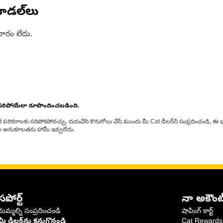
ోడల్‌లు
ారం లేదు.
 సరిపోయేలా రూపొందించబడింది.
at పరికరాలకు సరిపోకపోవచ్చు. దయచేసి కొనుగోలు చేసే ముందు మీ Cat డీలర్‌ని సంప్రదించండి, ఈ భ
్‌లకు అనుకూలతను హామీ ఇవ్వలేదు.
సపోర్ట్
నా అకౌంట
మమ్మల్ని సంప్రదించండి
షాపింగ్ కార్ట్
మీ డీలర్‌ను కనుగొనండి
Cat Rewards